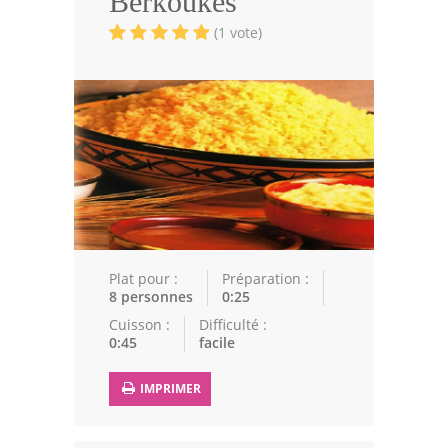
Berkoukes
Volailles
(1 vote)
Cuisines Orientales
Pâtisseries Orientales
Recettes marocaine
Cuisine Algérienne
Cuisine Tunisienne
Cuisine Juive
Plat pour :
Préparation :
8 personnes
0:25
Cuisine Libanaise
Cuisson :
Difficulté :
0:45
facile
Articles
IMPRIMER
Actualités
Astuces de cuisine