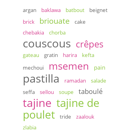
argan
baklawa
batbout
beignet
briouate
brick
cake
chebakia
chorba
couscous
crêpes
gateau
gratin
harira
kefta
msemen
pain
mechoui
pastilla
ramadan
salade
taboulé
seffa
sellou
soupe
tajine
tajine de
poulet
tride
zaalouk
zlabia