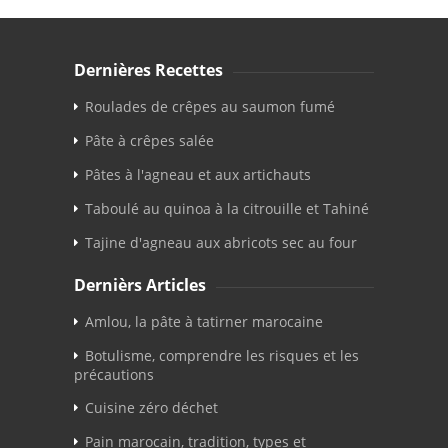
Dernières Recettes
Roulades de crêpes au saumon fumé
Pâte à crêpes salée
Pâtes à l'agneau et aux artichauts
Taboulé au quinoa à la citrouille et Tahiné
Tajine d'agneau aux abricots sec au four
Dernièrs Articles
Amlou, la pâte à tatirner marocaine
Botulisme, comprendre les risques et les
précautions
Cuisine zéro déchet
Pain marocain, tradition, types et