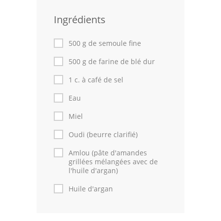
Leçons de cuisine
Ingrédients
Fêtes Religieuses
500 g de semoule fine
Chefs
500 g de farine de blé dur
Forum
1 c. à café de sel
Eau
Thèmes
Miel
Espace Personnel
Oudi (beurre clarifié)
Amlou (pâte d'amandes
grillées mélangées avec de
l'huile d'argan)
Huile d'argan