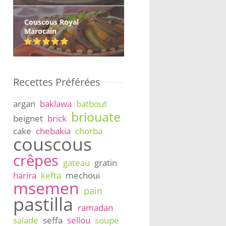
Couscous Royal
Marocain
Recettes Préférées
argan
baklawa
batbout
briouate
beignet
brick
cake
chebakia
chorba
couscous
crêpes
gateau
gratin
harira
kefta
mechoui
msemen
pain
pastilla
ramadan
salade
seffa
sellou
soupe