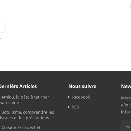
.
Dernièrs Articles
Nous suivre
New
Amlou, la pâte à tatirner
Facebook
Merci
marocaine
afin 
RSS
info
Botulisme, comprendre les
risques et les précautions
Cuisine zéro déchet