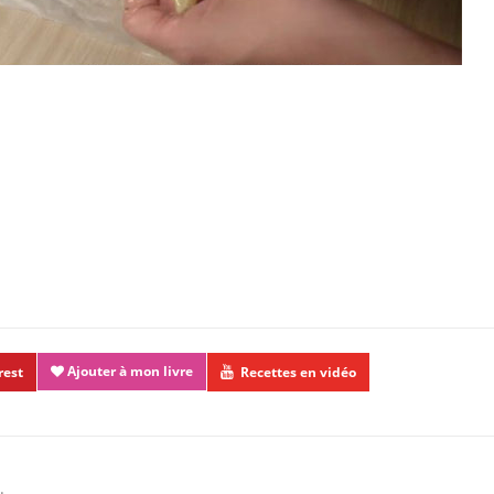
Ajouter à mon livre
rest
Recettes en vidéo
.