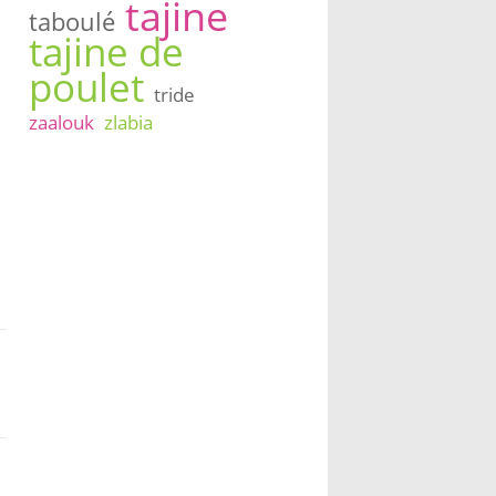
tajine
taboulé
tajine de
poulet
tride
zaalouk
zlabia