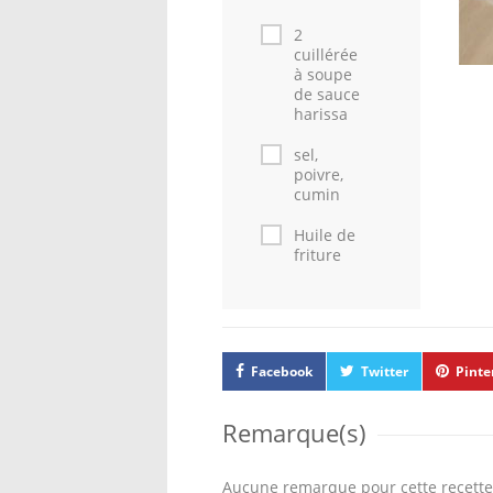
2
cuillérée
à soupe
de sauce
harissa
sel,
poivre,
cumin
Huile de
friture
Facebook
Twitter
Pinte
Remarque(s)
Aucune remarque pour cette recette