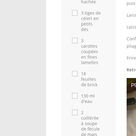
hachée
puis
3 tiges de
Lais
céleri en
petits
Lais
dés
Conf
3
carottes
plia
coupées
en fines
Frir
lamelles
Retr
18
feuilles
de brick
130 ml
d'eau
2
cuillérée
à soupe
de fécule
de maïs