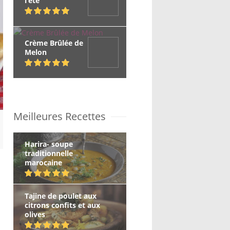
l’été
Crème Brûlée de
Melon
Meilleures Recettes
Harira- soupe
traditionnelle
marocaine
Tajine de poulet aux
citrons confits et aux
olives