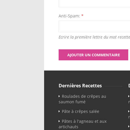
Anti-Spam:
*
Ecrire la première lettre du mot recette
Dernières Recettes
Roulades de crêpes au
saumon fumé
Pâte à crêpes salée
Pâtes à l'agneau et aux
artichauts