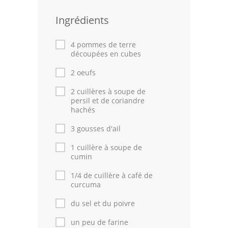
Leçons de cuisine
Ingrédients
Fêtes Religieuses
4 pommes de terre
découpées en cubes
Chefs
2 oeufs
Forum
2 cuillères à soupe de
persil et de coriandre
Thèmes
hachés
Espace Personnel
3 gousses d'ail
1 cuillère à soupe de
cumin
1/4 de cuillère à café de
curcuma
du sel et du poivre
un peu de farine