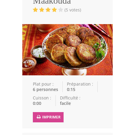
Maâkouda
Volailles
(5 votes)
Cuisines Orientales
Pâtisseries Orientales
Recettes marocaine
Cuisine Algérienne
Cuisine Tunisienne
Cuisine Juive
Plat pour :
Préparation :
6 personnes
0:15
Cuisine Libanaise
Cuisson :
Difficulté :
0:00
facile
Articles
IMPRIMER
Actualités
Astuces de cuisine