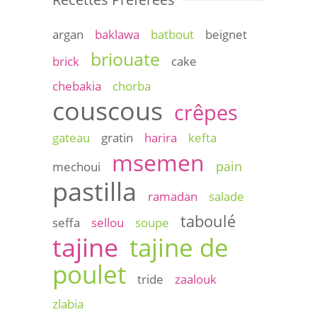
argan
baklawa
batbout
beignet
briouate
brick
cake
chebakia
chorba
couscous
crêpes
gateau
gratin
harira
kefta
msemen
pain
mechoui
pastilla
ramadan
salade
taboulé
seffa
sellou
soupe
tajine
tajine de
poulet
tride
zaalouk
zlabia