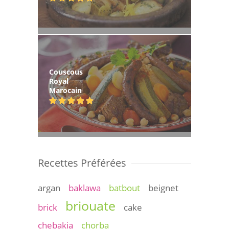
Couscous
Royal
Marocain
Recettes Préférées
argan
baklawa
batbout
beignet
briouate
brick
cake
chebakia
chorba