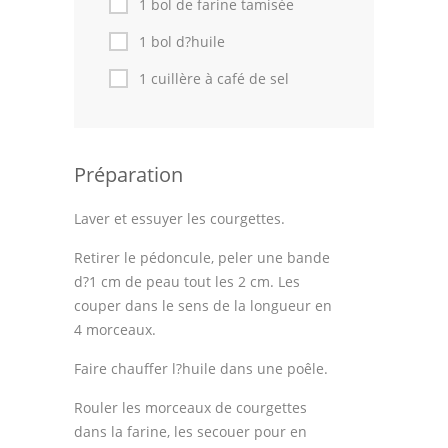
1 bol de farine tamisée
1 bol d?huile
Cuisine Tunisienne
1 cuillère à café de sel
Cuisine Juive
Cuisine Libanaise
Préparation
Articles
Actualités
Laver et essuyer les courgettes.
Retirer le pédoncule, peler une bande
Astuces de cuisine
d?1 cm de peau tout les 2 cm. Les
Leçons de cuisine
couper dans le sens de la longueur en
4 morceaux.
Fêtes Religieuses
Faire chauffer l?huile dans une poêle.
Chefs
Rouler les morceaux de courgettes
Forum
dans la farine, les secouer pour en