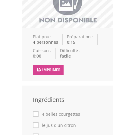
Epices
Recettes Marocaine
Couscous
Plat pour :
Préparation :
4 personnes
0:15
Tajines
Cuisson :
Difficulté :
0:00
facile
Viandes
Poissons
IMPRIMER
Volailles
Cuisines Orientales
Ingrédients
Pâtisseries Orientales
4 belles courgettes
Recettes marocaine
le jus d'un citron
Cuisine Algérienne