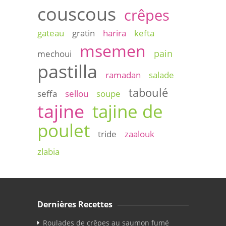
couscous
crêpes
gateau
gratin
harira
kefta
msemen
pain
mechoui
pastilla
ramadan
salade
taboulé
seffa
sellou
soupe
tajine
tajine de
poulet
tride
zaalouk
zlabia
Dernières Recettes
Roulades de crêpes au saumon fumé