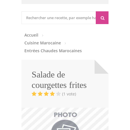
Cuisine marocaine
Entrées Chaudes
Accueil
Entrées Froides
Cuisine Marocaine
Tajines
Entrées Chaudes Marocaines
Couscous
Salade de
Viandes
courgettes frites
Volailles
(1 vote)
Poissons
Soupes
Pâtisseries