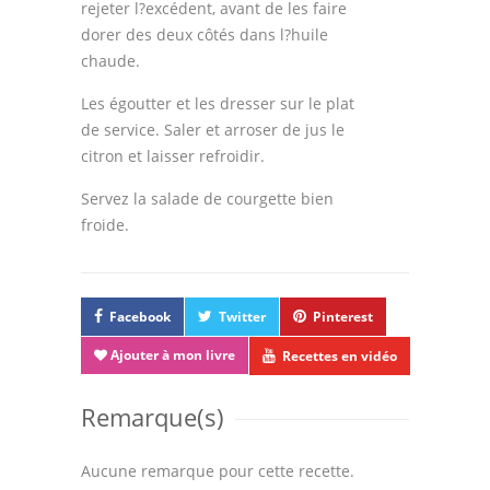
rejeter l?excédent, avant de les faire
Thèmes
dorer des deux côtés dans l?huile
chaude.
Espace Personnel
Les égoutter et les dresser sur le plat
de service. Saler et arroser de jus le
citron et laisser refroidir.
Servez la salade de courgette bien
froide.
Facebook
Twitter
Pinterest
Ajouter à mon livre
Recettes en vidéo
Remarque(s)
Aucune remarque pour cette recette.