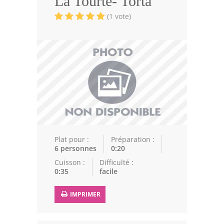
La Tourte- Torta
Volailles
(1 vote)
Cuisines Orientales
Pâtisseries Orientales
Recettes marocaine
Cuisine Algérienne
Cuisine Tunisienne
Cuisine Juive
Plat pour :
Préparation :
6 personnes
0:20
Cuisine Libanaise
Cuisson :
Difficulté :
0:35
facile
Articles
IMPRIMER
Actualités
Astuces de cuisine