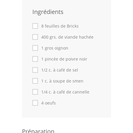
Leçons de cuisine
Ingrédients
Fêtes Religieuses
8 feuilles de Bricks
Chefs
400 grs. de viande hachée
Forum
1 gros oignon
1 pincée de poivre noir
Thèmes
1/2 c. à café de sel
Espace Personnel
1 c. à soupe de smen
1/4 c. à café de cannelle
4 oeufs
Préparation