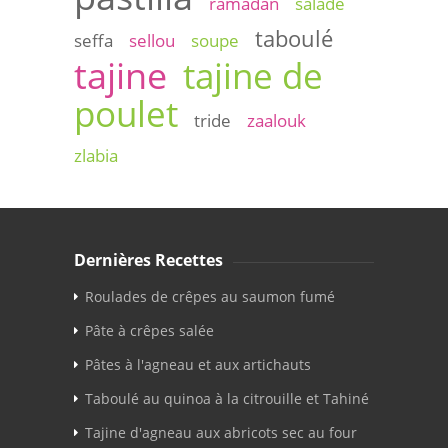
ramadan
salade
taboulé
seffa
sellou
soupe
tajine
tajine de
poulet
tride
zaalouk
zlabia
Dernières Recettes
Roulades de crêpes au saumon fumé
Pâte à crêpes salée
Pâtes à l'agneau et aux artichauts
Taboulé au quinoa à la citrouille et Tahiné
Tajine d'agneau aux abricots sec au four