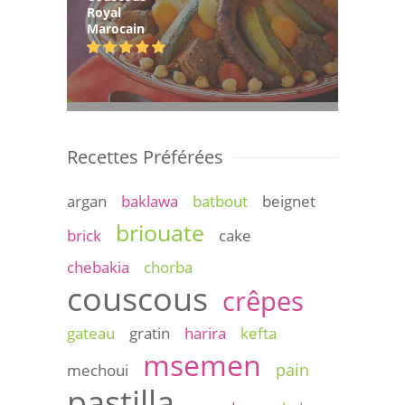
Royal
Marocain
Recettes Préférées
argan
baklawa
batbout
beignet
briouate
brick
cake
chebakia
chorba
couscous
crêpes
gateau
gratin
harira
kefta
msemen
pain
mechoui
pastilla