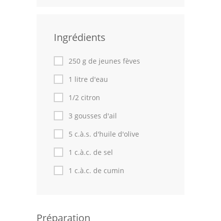
Leçons de cuisine
Ingrédients
Fêtes Religieuses
Chefs
250 g de jeunes fèves
Forum
1 litre d'eau
1/2 citron
Thèmes
3 gousses d'ail
Espace Personnel
5 c.à.s. d'huile d'olive
1 c.à.c. de sel
1 c.à.c. de cumin
Préparation