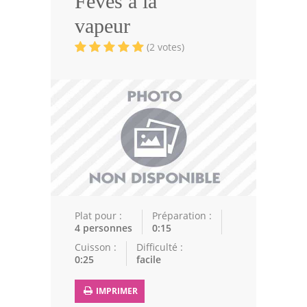
Fèves à la
Volailles
vapeur
Cuisines Orientales
(2 votes)
Pâtisseries Orientales
Recettes marocaine
Cuisine Algérienne
Cuisine Tunisienne
Cuisine Juive
Cuisine Libanaise
Plat pour :
Préparation :
4 personnes
0:15
Articles
Cuisson :
Difficulté :
0:25
facile
Actualités
IMPRIMER
Astuces de cuisine