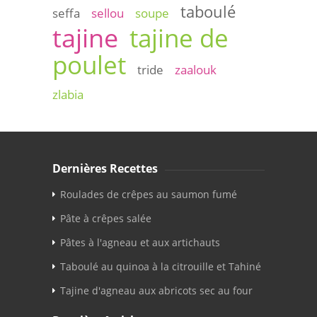
taboulé
seffa
sellou
soupe
tajine
tajine de
poulet
tride
zaalouk
zlabia
Dernières Recettes
Roulades de crêpes au saumon fumé
Pâte à crêpes salée
Pâtes à l'agneau et aux artichauts
Taboulé au quinoa à la citrouille et Tahiné
Tajine d'agneau aux abricots sec au four