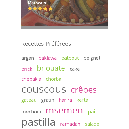
Marocain
Recettes Préférées
argan
baklawa
batbout
beignet
briouate
brick
cake
chebakia
chorba
couscous
crêpes
gateau
gratin
harira
kefta
msemen
pain
mechoui
pastilla
ramadan
salade