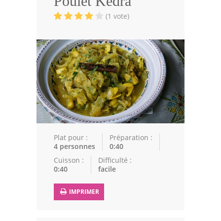
Poulet Kedra
Volailles
(1 vote)
Cuisines Orientales
Pâtisseries Orientales
Recettes marocaine
Cuisine Algérienne
Cuisine Tunisienne
Cuisine Juive
Plat pour :
Préparation :
4 personnes
0:40
Cuisine Libanaise
Cuisson :
Difficulté :
0:40
facile
Articles
IMPRIMER
Actualités
Astuces de cuisine