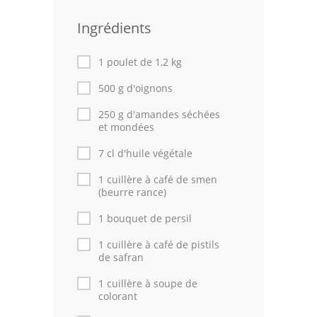
Leçons de cuisine
Ingrédients
Fêtes Religieuses
1 poulet de 1,2 kg
Chefs
500 g d'oignons
Forum
250 g d'amandes séchées
et mondées
Thèmes
7 cl d'huile végétale
Espace Personnel
1 cuillère à café de smen
(beurre rance)
1 bouquet de persil
1 cuillère à café de pistils
de safran
1 cuillère à soupe de
colorant