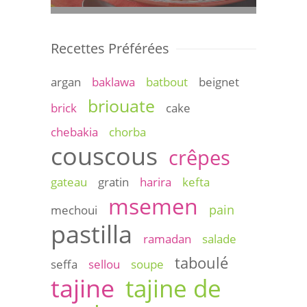
Recettes Préférées
argan
baklawa
batbout
beignet
briouate
brick
cake
chebakia
chorba
couscous
crêpes
gateau
gratin
harira
kefta
msemen
pain
mechoui
pastilla
ramadan
salade
taboulé
seffa
sellou
soupe
tajine
tajine de