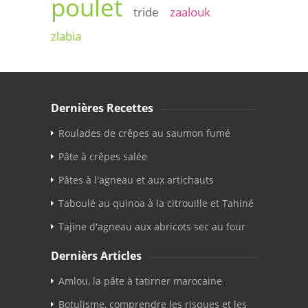
poulet
tride
zaalouk
zlabia
Dernières Recettes
Roulades de crêpes au saumon fumé
Pâte à crêpes salée
Pâtes à l'agneau et aux artichauts
Taboulé au quinoa à la citrouille et Tahiné
Tajine d'agneau aux abricots sec au four
Dernièrs Articles
Amlou, la pâte à tatirner marocaine
Botulisme, comprendre les risques et les