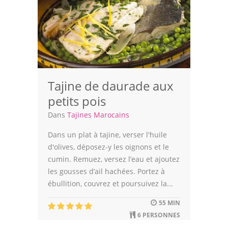
Viandes
Volailles
Poissons
Soupes
Tajine de daurade aux
Pâtisseries
petits pois
Epices
Dans
Tajines Marocains
Recettes Marocaine
Dans un plat à tajine, verser l'huile
d'olives, déposez-y les oignons et le
Couscous
cumin. Remuez, versez l’eau et ajoutez
les gousses d’ail hachées. Portez à
Tajines
ébullition, couvrez et poursuivez la...
Viandes
55 MIN
6 PERSONNES
Poissons