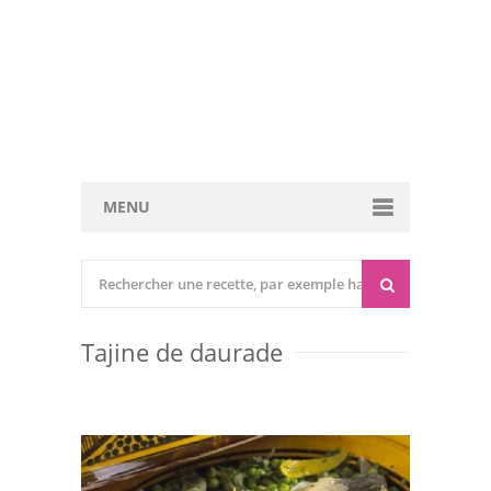
MENU
Cuisine marocaine
Entrées Chaudes
Tajine de daurade
Entrées Froides
Tajines
Couscous