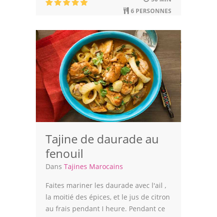
Astuces de cuisine
6 PERSONNES
Leçons de cuisine
Fêtes Religieuses
Chefs
Forum
Thèmes
Espace Personnel
Tajine de daurade au
fenouil
Dans
Tajines Marocains
Faites mariner les daurade avec l'ail ,
la moitié des épices, et le jus de citron
au frais pendant I heure. Pendant ce