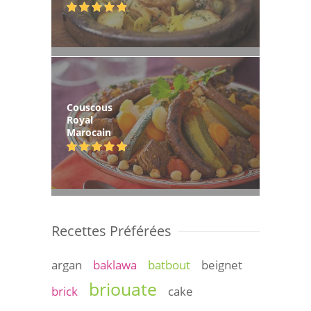
Couscous
Royal
Marocain
Recettes Préférées
argan
baklawa
batbout
beignet
briouate
brick
cake