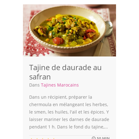
Volailles
Cuisines Orientales
Pâtisseries Orientales
Recettes marocaine
Cuisine Algérienne
Tajine de daurade au
safran
Cuisine Tunisienne
Dans
Tajines Marocains
Cuisine Juive
Dans un récipient, préparer la
Cuisine Libanaise
chermoula en mélangeant les herbes,
le smen, les huiles, l'ail et les épices. Y
Articles
laisser mariner les darnes de daurade
pendant 1 h. Dans le fond du tajine,...
Actualités
50 MIN