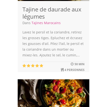
Tajine de daurade aux
légumes
Dans
Tajines Marocains
Lavez le persil et la coriandre, retirez
les grosses tiges. Epluchez et écrasez
les gousses d'ail. Pilez l?ail, le persil et
la coriandre dans un mortier ou
mixez-les. Ajoutez le sel, le cumin,...
50 MIN
4 PERSONNES