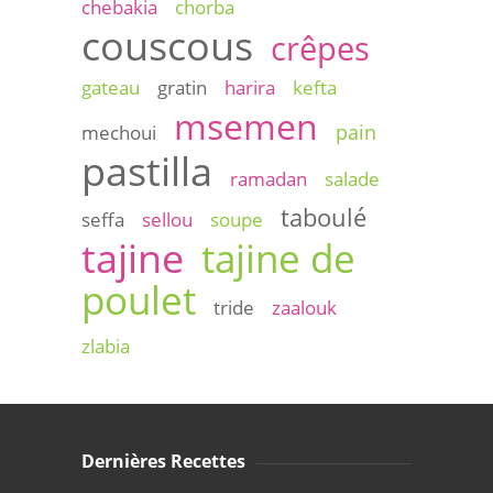
chebakia
chorba
couscous
crêpes
gateau
gratin
harira
kefta
msemen
pain
mechoui
pastilla
ramadan
salade
taboulé
seffa
sellou
soupe
tajine
tajine de
poulet
tride
zaalouk
zlabia
Dernières Recettes