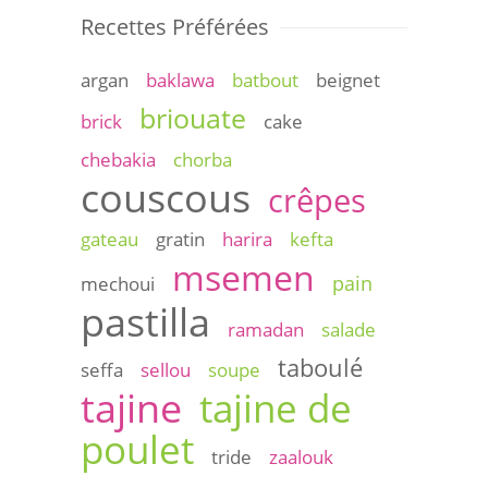
Recettes Préférées
argan
baklawa
batbout
beignet
briouate
brick
cake
chebakia
chorba
couscous
crêpes
gateau
gratin
harira
kefta
msemen
pain
mechoui
pastilla
ramadan
salade
taboulé
seffa
sellou
soupe
tajine
tajine de
poulet
tride
zaalouk