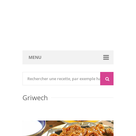
MENU
Cuisine marocaine
Entrées Chaudes
Griwech
Entrées Froides
Tajines
Couscous