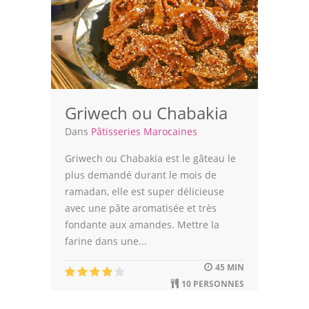
Viandes
Volailles
Poissons
Soupes
Griwech ou Chabakia
Pâtisseries
Dans
Pâtisseries Marocaines
Epices
Griwech ou Chabakia est le gâteau le
plus demandé durant le mois de
Recettes Marocaine
ramadan, elle est super délicieuse
avec une pâte aromatisée et très
Couscous
fondante aux amandes. Mettre la
Tajines
farine dans une...
Viandes
45 MIN
10 PERSONNES
Poissons