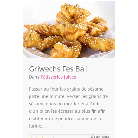
Volailles
Cuisines Orientales
Pâtisseries Orientales
Recettes marocaine
Cuisine Algérienne
Griwechs Fès Bali
Cuisine Tunisienne
Dans
Pâtisseries Juives
Cuisine Juive
Passer au four les grains de sésame
juste une minute. Verser les grains de
Cuisine Libanaise
sésame dans un mortier et à l'aide
d'un pilon les écraser au plus fin afin
Articles
d'obtenir une poudre comme de la
farine,...
Actualités
90 MIN