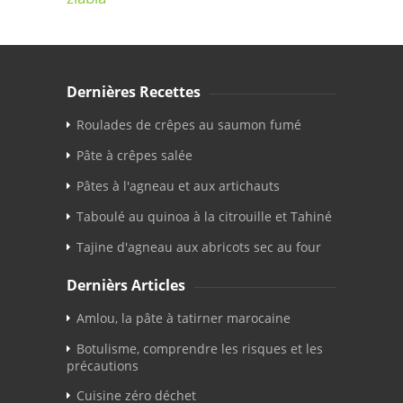
Dernières Recettes
Roulades de crêpes au saumon fumé
Pâte à crêpes salée
Pâtes à l'agneau et aux artichauts
Taboulé au quinoa à la citrouille et Tahiné
Tajine d'agneau aux abricots sec au four
Dernièrs Articles
Amlou, la pâte à tatirner marocaine
Botulisme, comprendre les risques et les
précautions
Cuisine zéro déchet