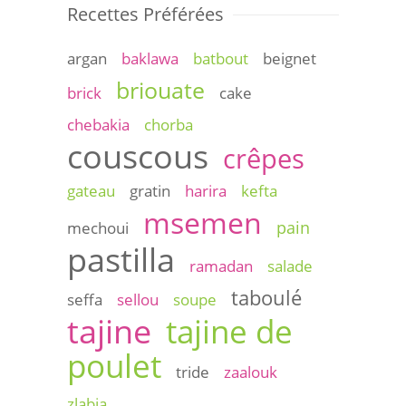
Recettes Préférées
argan
baklawa
batbout
beignet
briouate
brick
cake
chebakia
chorba
couscous
crêpes
gateau
gratin
harira
kefta
msemen
pain
mechoui
pastilla
ramadan
salade
taboulé
seffa
sellou
soupe
tajine
tajine de
poulet
tride
zaalouk
zlabia