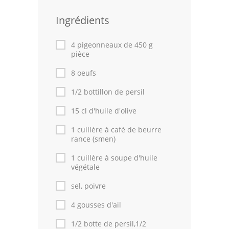
Leçons de cuisine
Ingrédients
Fêtes Religieuses
4 pigeonneaux de 450 g
pièce
Chefs
8 oeufs
Forum
1/2 bottillon de persil
Thèmes
15 cl d'huile d'olive
Espace Personnel
1 cuillère à café de beurre
rance (smen)
1 cuillère à soupe d'huile
végétale
sel, poivre
4 gousses d'ail
1/2 botte de persil,1/2