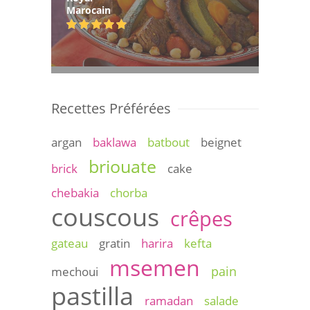
Marocain
Recettes Préférées
argan
baklawa
batbout
beignet
briouate
brick
cake
chebakia
chorba
couscous
crêpes
gateau
gratin
harira
kefta
msemen
pain
mechoui
pastilla
ramadan
salade