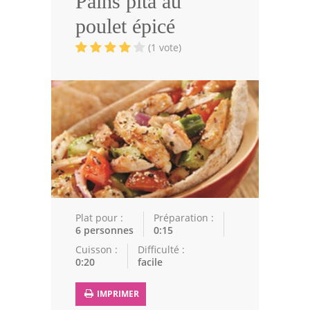
Pains pita au
Volailles
poulet épicé
Cuisines Orientales
(1 vote)
Pâtisseries Orientales
Recettes marocaine
Cuisine Algérienne
Cuisine Tunisienne
Cuisine Juive
Cuisine Libanaise
Plat pour :
Préparation :
6 personnes
0:15
Articles
Cuisson :
Difficulté :
0:20
facile
Actualités
IMPRIMER
Astuces de cuisine