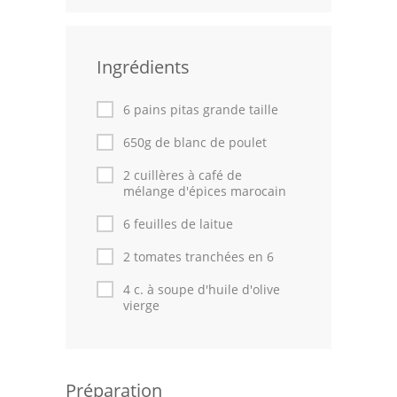
Leçons de cuisine
Ingrédients
Fêtes Religieuses
Chefs
6 pains pitas grande taille
Forum
650g de blanc de poulet
2 cuillères à café de
Thèmes
mélange d'épices marocain
Espace Personnel
6 feuilles de laitue
2 tomates tranchées en 6
4 c. à soupe d'huile d'olive
vierge
Préparation