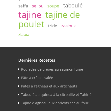
taboulé
seffa
sellou
soupe
tajine
tajine de
poulet
tride
zaalouk
zlabia
Dernières Recettes
Roulades de crêpes au saumon fumé
Pâte à crêpes salée
Pâtes à l'agneau et aux artichauts
Taboulé au quinoa à la citrouille et Tahiné
Tajine d'agneau aux abricots sec au four