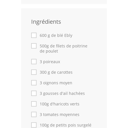
Leçons de cuisine
Ingrédients
Fêtes Religieuses
Chefs
600 g de blé Ebly
Forum
500g de filets de poitrine
de poulet
Thèmes
3 poireaux
Espace Personnel
300 g de carottes
3 oignons moyen
3 gousses d'ail hachées
100g d'haricots verts
3 tomates moyennes
100g de petits pois surgelé