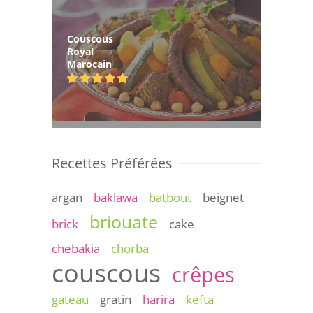
Couscous
Royal
Marocain
Recettes Préférées
argan
baklawa
batbout
beignet
briouate
brick
cake
chebakia
chorba
couscous
crêpes
gateau
gratin
harira
kefta