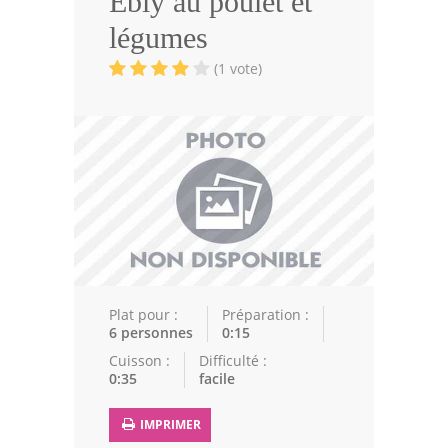
Ebly au poulet et
Volailles
légumes
Cuisines Orientales
(1 vote)
Pâtisseries Orientales
Recettes marocaine
Cuisine Algérienne
Cuisine Tunisienne
Cuisine Juive
Cuisine Libanaise
Plat pour :
Préparation :
6 personnes
0:15
Articles
Cuisson :
Difficulté :
0:35
facile
Actualités
IMPRIMER
Astuces de cuisine