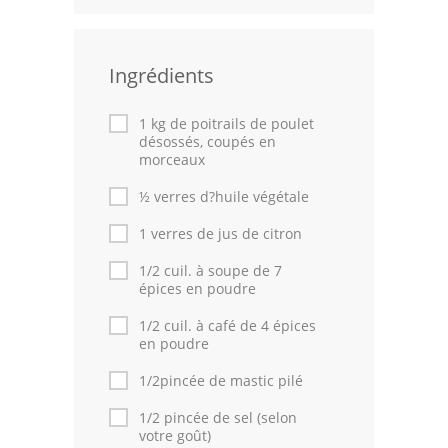
Leçons de cuisine
Ingrédients
Fêtes Religieuses
Chefs
1 kg de poitrails de poulet
désossés, coupés en
Forum
morceaux
½ verres d?huile végétale
Thèmes
1 verres de jus de citron
Espace Personnel
1/2 cuil. à soupe de 7
épices en poudre
1/2 cuil. à café de 4 épices
en poudre
1/2pincée de mastic pilé
1/2 pincée de sel (selon
votre goût)