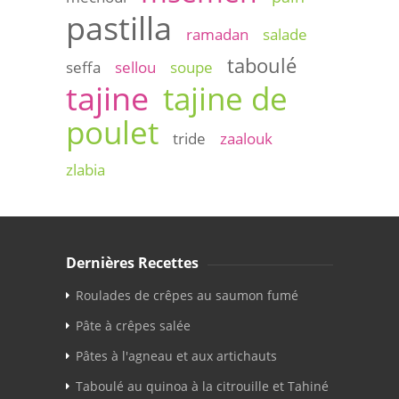
pastilla
ramadan
salade
taboulé
seffa
sellou
soupe
tajine
tajine de
poulet
tride
zaalouk
zlabia
Dernières Recettes
Roulades de crêpes au saumon fumé
Pâte à crêpes salée
Pâtes à l'agneau et aux artichauts
Taboulé au quinoa à la citrouille et Tahiné