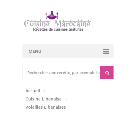
MENU
Cuisine marocaine
Entrées Chaudes
Accueil
Entrées Froides
Cuisine Libanaise
Tajines
Volailles Libanaises
Couscous
Viandes