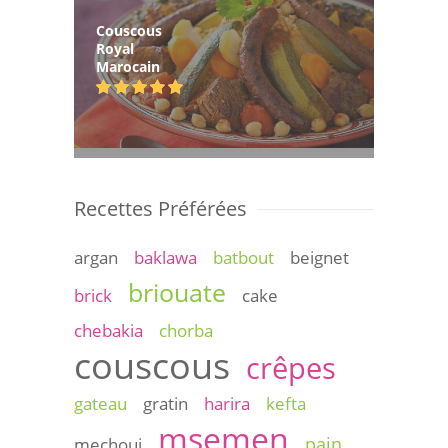
Couscous
Royal
Marocain
Recettes Préférées
argan
baklawa
batbout
beignet
briouate
brick
cake
chebakia
chorba
couscous
crêpes
gateau
gratin
harira
kefta
msemen
pain
mechoui