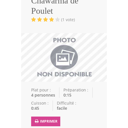
Chawarma de
Volailles
Poulet
Cuisines Orientales
(1 vote)
Pâtisseries Orientales
Recettes marocaine
Cuisine Algérienne
Cuisine Tunisienne
Cuisine Juive
Cuisine Libanaise
Plat pour :
Préparation :
4 personnes
0:15
Articles
Cuisson :
Difficulté :
0:45
facile
Actualités
IMPRIMER
Astuces de cuisine