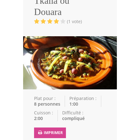
Tkalia ou
Volailles
Douara
Cuisines Orientales
(1 vote)
Pâtisseries Orientales
Recettes marocaine
Cuisine Algérienne
Cuisine Tunisienne
Cuisine Juive
Cuisine Libanaise
Plat pour :
Préparation :
8 personnes
1:00
Articles
Cuisson :
Difficulté :
2:00
compliqué
Actualités
IMPRIMER
Astuces de cuisine