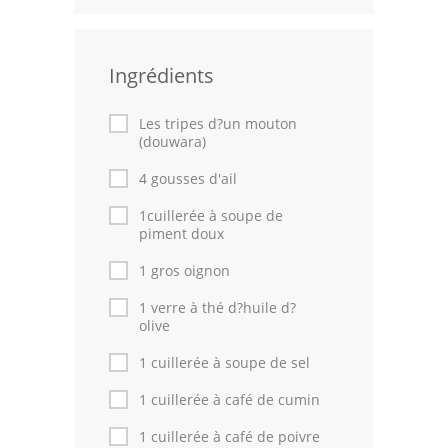
Leçons de cuisine
Ingrédients
Fêtes Religieuses
Chefs
Les tripes d?un mouton
(douwara)
Forum
4 gousses d'ail
Thèmes
1cuillerée à soupe de
piment doux
Espace Personnel
1 gros oignon
1 verre à thé d?huile d?
olive
1 cuillerée à soupe de sel
1 cuillerée à café de cumin
1 cuillerée à café de poivre