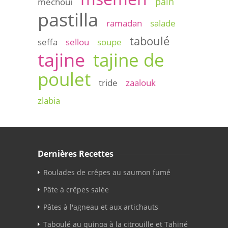
pain
mechoui
pastilla
ramadan
salade
taboulé
seffa
sellou
soupe
tajine
tajine de
poulet
tride
zaalouk
zlabia
Dernières Recettes
Roulades de crêpes au saumon fumé
Pâte à crêpes salée
Pâtes à l'agneau et aux artichauts
Taboulé au quinoa à la citrouille et Tahiné