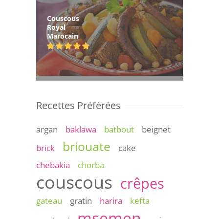
Couscous
Royal
Marocain
Recettes Préférées
argan
baklawa
batbout
beignet
briouate
brick
cake
chebakia
chorba
couscous
crêpes
gateau
gratin
harira
kefta
msemen