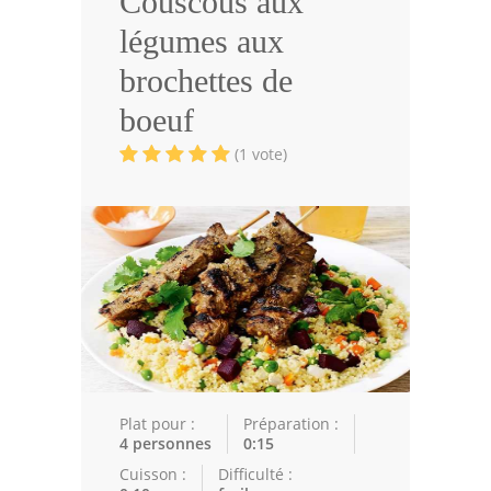
Couscous aux
Volailles
légumes aux
Cuisines Orientales
brochettes de
Pâtisseries Orientales
boeuf
Recettes marocaine
(1 vote)
Cuisine Algérienne
Cuisine Tunisienne
Cuisine Juive
Cuisine Libanaise
Articles
Plat pour :
Préparation :
Actualités
4 personnes
0:15
Cuisson :
Difficulté :
Astuces de cuisine