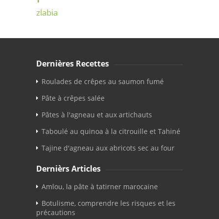
zlabia
Dernières Recettes
Roulades de crêpes au saumon fumé
Pâte à crêpes salée
Pâtes à l'agneau et aux artichauts
Taboulé au quinoa à la citrouille et Tahiné
Tajine d'agneau aux abricots sec au four
Dernièrs Articles
Amlou, la pâte à tatirner marocaine
Botulisme, comprendre les risques et les
précautions