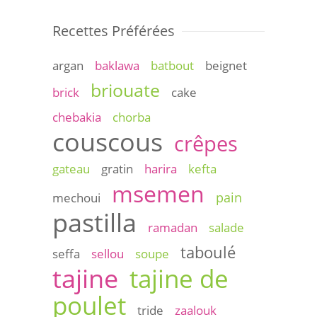
Recettes Préférées
argan
baklawa
batbout
beignet
briouate
brick
cake
chebakia
chorba
couscous
crêpes
gateau
gratin
harira
kefta
msemen
pain
mechoui
pastilla
ramadan
salade
taboulé
seffa
sellou
soupe
tajine
tajine de
poulet
tride
zaalouk