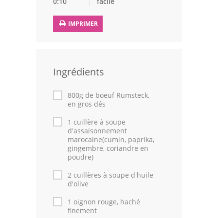
0:10
facile
Leçons de cuisine
IMPRIMER
Fêtes Religieuses
Chefs
Ingrédients
Forum
800g de boeuf Rumsteck,
Thèmes
en gros dés
Espace Personnel
1 cuillère à soupe
d'assaisonnement
marocaine(cumin, paprika,
gingembre, coriandre en
poudre)
2 cuillères à soupe d'huile
d'olive
1 oignon rouge, haché
finement