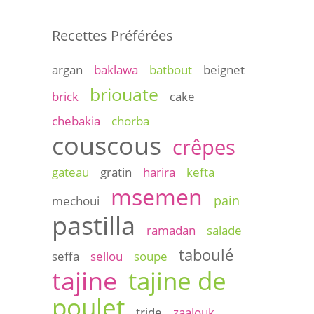
Recettes Préférées
argan
baklawa
batbout
beignet
briouate
brick
cake
chebakia
chorba
couscous
crêpes
gateau
gratin
harira
kefta
msemen
pain
mechoui
pastilla
ramadan
salade
taboulé
seffa
sellou
soupe
tajine
tajine de
poulet
tride
zaalouk