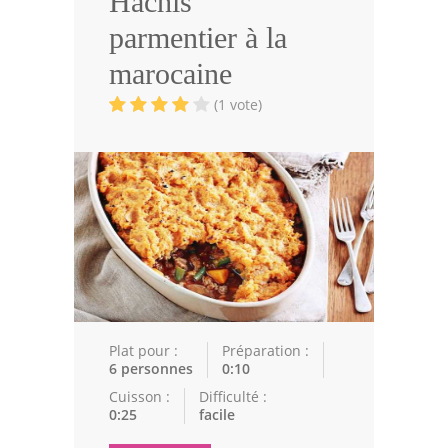
Hachis
Volailles
parmentier à la
Cuisines Orientales
marocaine
Pâtisseries Orientales
(1 vote)
Recettes marocaine
Cuisine Algérienne
Cuisine Tunisienne
Cuisine Juive
Cuisine Libanaise
Articles
Plat pour :
Préparation :
6 personnes
0:10
Actualités
Cuisson :
Difficulté :
0:25
facile
Astuces de cuisine