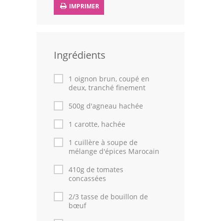
IMPRIMER
Leçons de cuisine
Fêtes Religieuses
Ingrédients
Chefs
Forum
1 oignon brun, coupé en
deux, tranché finement
Thèmes
500g d'agneau hachée
Espace Personnel
1 carotte, hachée
1 cuillère à soupe de
mélange d'épices Marocain
410g de tomates
concassées
2/3 tasse de bouillon de
bœuf