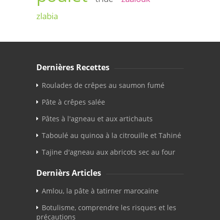
zlabia
Dernières Recettes
Roulades de crêpes au saumon fumé
Pâte à crêpes salée
Pâtes à l'agneau et aux artichauts
Taboulé au quinoa à la citrouille et Tahiné
Tajine d'agneau aux abricots sec au four
Dernièrs Articles
Amlou, la pâte à tatirner marocaine
Botulisme, comprendre les risques et les
précautions