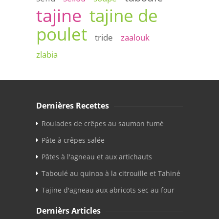
tajine
tajine de
poulet
tride
zaalouk
zlabia
Dernières Recettes
Roulades de crêpes au saumon fumé
Pâte à crêpes salée
Pâtes à l'agneau et aux artichauts
Taboulé au quinoa à la citrouille et Tahiné
Tajine d'agneau aux abricots sec au four
Dernièrs Articles