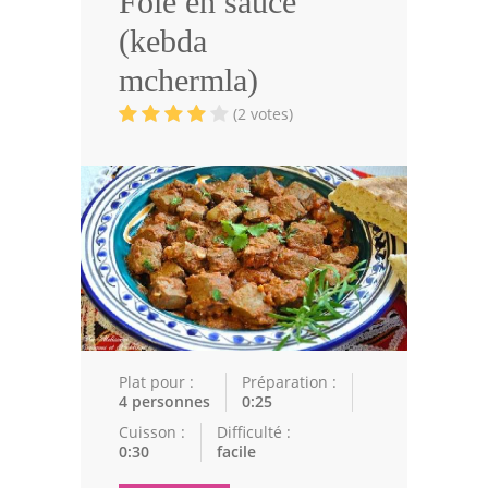
Foie en sauce
Volailles
(kebda
Cuisines Orientales
mchermla)
Pâtisseries Orientales
(2 votes)
Recettes marocaine
Cuisine Algérienne
Cuisine Tunisienne
Cuisine Juive
Cuisine Libanaise
Articles
Plat pour :
Préparation :
4 personnes
0:25
Actualités
Cuisson :
Difficulté :
0:30
facile
Astuces de cuisine