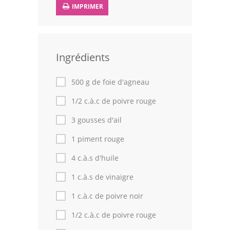
IMPRIMER
Leçons de cuisine
Fêtes Religieuses
Ingrédients
Chefs
Forum
500 g de foie d'agneau
1/2 c.à.c de poivre rouge
Thèmes
3 gousses d'ail
Espace Personnel
1 piment rouge
4 c.à.s d'huile
1 c.à.s de vinaigre
1 c.à.c de poivre noir
1/2 c.à.c de poivre rouge