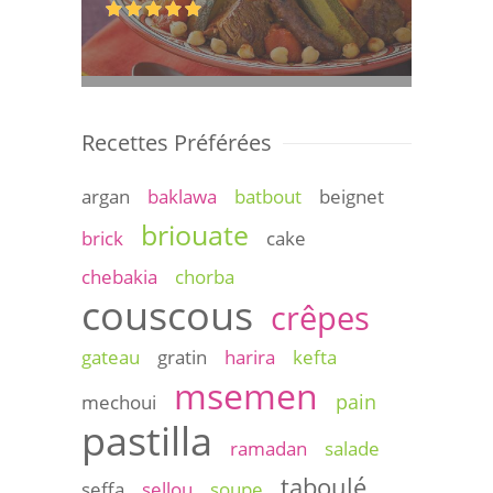
Recettes Préférées
argan
baklawa
batbout
beignet
briouate
brick
cake
chebakia
chorba
couscous
crêpes
gateau
gratin
harira
kefta
msemen
pain
mechoui
pastilla
ramadan
salade
taboulé
seffa
sellou
soupe