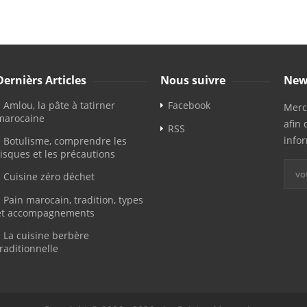
Dernièrs Articles
Nous suivre
New
Amlou, la pâte à tatirner
Facebook
Merci
marocaine
afin 
RSS
info
Botulisme, comprendre les
risques et les précautions
Cuisine zéro déchet
Pain marocain, tradition, types
et accompagnements
La cuisine berbère
traditionnelle