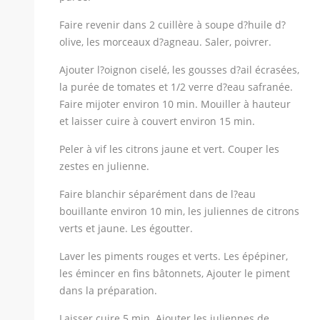
Faire revenir dans 2 cuillère à soupe d?huile d?
olive, les morceaux d?agneau. Saler, poivrer.
Ajouter l?oignon ciselé, les gousses d?ail écrasées,
la purée de tomates et 1/2 verre d?eau safranée.
Faire mijoter environ 10 min. Mouiller à hauteur
et laisser cuire à couvert environ 15 min.
Peler à vif les citrons jaune et vert. Couper les
zestes en julienne.
Faire blanchir séparément dans de l?eau
bouillante environ 10 min, les juliennes de citrons
verts et jaune. Les égoutter.
Laver les piments rouges et verts. Les épépiner,
les émincer en fins bâtonnets, Ajouter le piment
dans la préparation.
Laisser cuire 5 min. Ajouter les juliennes de