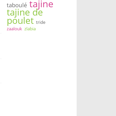
tajine
taboulé
tajine de
poulet
tride
zaalouk
zlabia