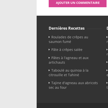
Dernières Recettes
Roulades de crêpes au
saumon fumé
Pâte à crêpes salée
Pâtes à l'agneau et aux
artichauts
Taboulé au quinoa à la
citrouille et Tahiné
Tajine d'agneau aux abricots
sec au four