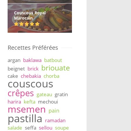
Couscous Royal
Marocain
Recettes Préférées
argan
baklawa
batbout
briouate
beignet
brick
cake
chebakia
chorba
couscous
crêpes
gateau
gratin
harira
kefta
mechoui
msemen
pain
pastilla
ramadan
salade
seffa
sellou
soupe