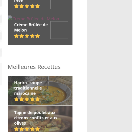
l’été
Crème Brûlée de
Melon
Meilleures Recettes
Harira- soupe
traditionnelle
marocaine
Tajine de poulet aux
citrons confits et aux
olives