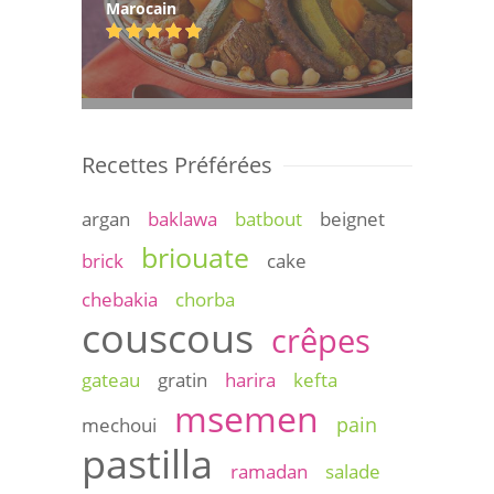
Marocain
Recettes Préférées
argan
baklawa
batbout
beignet
briouate
brick
cake
chebakia
chorba
couscous
crêpes
gateau
gratin
harira
kefta
msemen
pain
mechoui
pastilla
ramadan
salade