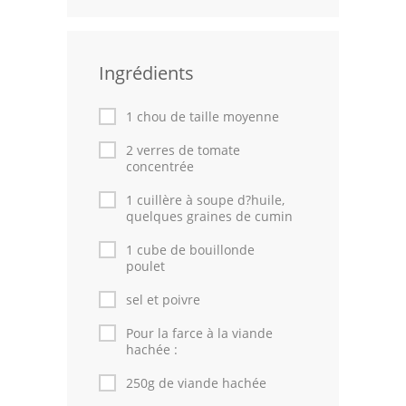
Volailles
Cuisines Orientales
Ingrédients
Pâtisseries Orientales
1 chou de taille moyenne
Recettes marocaine
2 verres de tomate
concentrée
Cuisine Algérienne
1 cuillère à soupe d?huile,
quelques graines de cumin
Cuisine Tunisienne
1 cube de bouillonde
Cuisine Juive
poulet
Cuisine Libanaise
sel et poivre
Pour la farce à la viande
Articles
hachée :
Actualités
250g de viande hachée