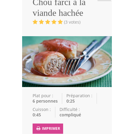
Chou farci à la
Viandes
viande hachée
Volailles
(3 votes)
Poissons
Soupes
Pâtisseries
Epices
Recettes Marocaine
Couscous
Plat pour :
Préparation :
6 personnes
0:25
Tajines
Cuisson :
Difficulté :
0:45
compliqué
Viandes
Poissons
IMPRIMER