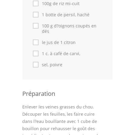
Astuces de cuisine
100g de riz mi-cuit
1 botte de persil, haché
Leçons de cuisine
100 g d?oignons coupés en
Fêtes Religieuses
dés
Chefs
le jus de 1 citron
1 c. à café de carvi,
Forum
sel, poivre
Thèmes
Espace Personnel
Préparation
Enlever les veines grasses du chou.
Découper les feuilles, les faire cuire
dans l?eau bouillante avec 1 cube de
bouillon pour rehausser le goût des