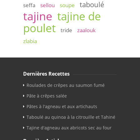
taboulé
seffa
sellou
soupe
tajine
tajine de
poulet
tride
zaalouk
zlabia
Dernières Recettes
Roulades de crêpes au saumon fumé
Pâte à crêpes salée
Pâtes à l'agneau et aux artichauts
Taboulé au quinoa à la citrouille et Tahiné
Tajine d'agneau aux abricots sec au four