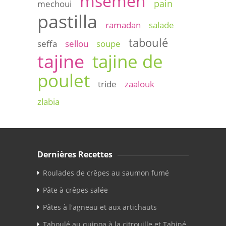
msemen
pain
mechoui
pastilla
ramadan
salade
taboulé
seffa
sellou
soupe
tajine
tajine de
poulet
tride
zaalouk
zlabia
Dernières Recettes
Roulades de crêpes au saumon fumé
Pâte à crêpes salée
Pâtes à l'agneau et aux artichauts
Taboulé au quinoa à la citrouille et Tahiné