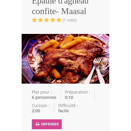
Epaule d'agneau
Volailles
confite- Maasal
Cuisines Orientales
(1 vote)
Pâtisseries Orientales
Recettes marocaine
Cuisine Algérienne
Cuisine Tunisienne
Cuisine Juive
Cuisine Libanaise
Plat pour :
Préparation :
6 personnes
0:10
Articles
Cuisson :
Difficulté :
2:00
facile
Actualités
IMPRIMER
Astuces de cuisine