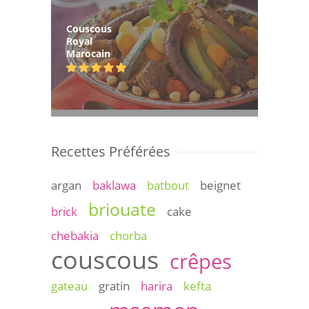
Couscous
Royal
Marocain
Recettes Préférées
argan
baklawa
batbout
beignet
briouate
brick
cake
chebakia
chorba
couscous
crêpes
gateau
gratin
harira
kefta