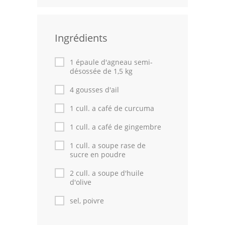
Leçons de cuisine
Ingrédients
Fêtes Religieuses
Chefs
1 épaule d'agneau semi-
désossée de 1,5 kg
Forum
4 gousses d'ail
Thèmes
1 cull. a café de curcuma
Espace Personnel
1 cull. a café de gingembre
1 cull. a soupe rase de
sucre en poudre
2 cull. a soupe d'huile
d'olive
sel, poivre