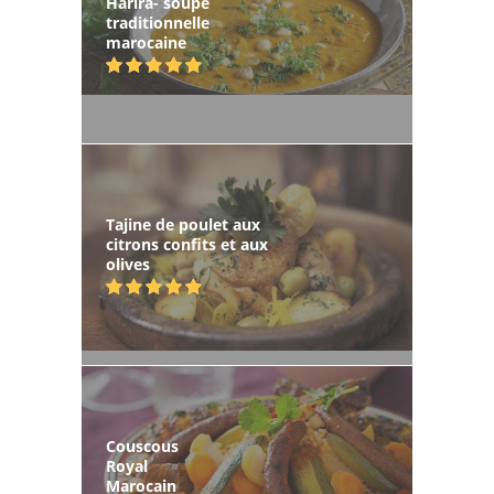
Harira- soupe
traditionnelle
marocaine
Tajine de poulet aux
citrons confits et aux
olives
Couscous
Royal
Marocain