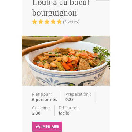
Loubia au boeuf
Viandes
bourguignon
Volailles
(3 votes)
Poissons
Soupes
Pâtisseries
Epices
Recettes Marocaine
Couscous
Plat pour :
Préparation :
6 personnes
0:25
Tajines
Cuisson :
Difficulté :
2:30
facile
Viandes
Poissons
IMPRIMER