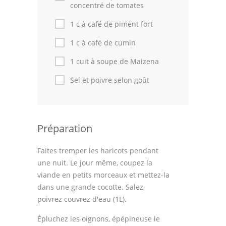
Astuces de cuisine
concentré de tomates
1 c à café de piment fort
Leçons de cuisine
1 c à café de cumin
Fêtes Religieuses
1 cuit à soupe de Maizena
Chefs
Sel et poivre selon goût
Forum
Thèmes
Préparation
Espace Personnel
Faites tremper les haricots pendant
une nuit. Le jour même, coupez la
viande en petits morceaux et mettez-la
dans une grande cocotte. Salez,
poivrez couvrez d'eau (1L).
Épluchez les oignons, épépineuse le