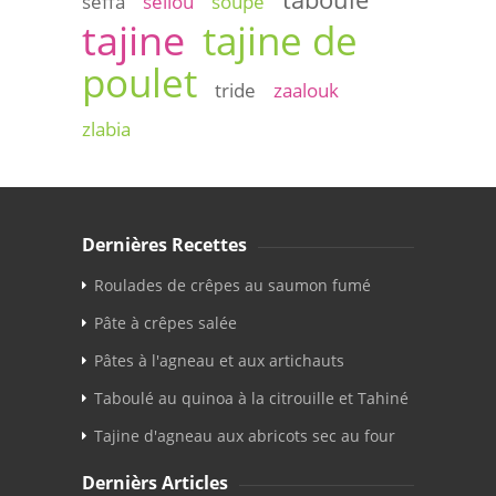
seffa
sellou
soupe
tajine
tajine de
poulet
tride
zaalouk
zlabia
Dernières Recettes
Roulades de crêpes au saumon fumé
Pâte à crêpes salée
Pâtes à l'agneau et aux artichauts
Taboulé au quinoa à la citrouille et Tahiné
Tajine d'agneau aux abricots sec au four
Dernièrs Articles