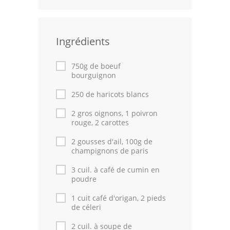
Volailles
Cuisines Orientales
Ingrédients
Pâtisseries Orientales
750g de boeuf
bourguignon
Recettes marocaine
250 de haricots blancs
Cuisine Algérienne
2 gros oignons, 1 poivron
rouge, 2 carottes
Cuisine Tunisienne
2 gousses d'ail, 100g de
Cuisine Juive
champignons de paris
Cuisine Libanaise
3 cuil. à café de cumin en
poudre
Articles
1 cuit café d'origan, 2 pieds
de céleri
Actualités
2 cuil. à soupe de