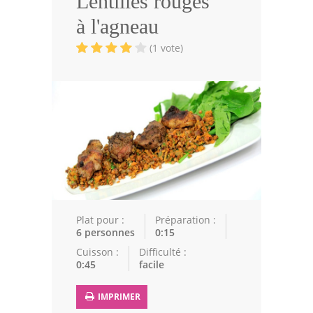
Lentilles rouges
Volailles
à l'agneau
Cuisines Orientales
(1 vote)
Pâtisseries Orientales
Recettes marocaine
Cuisine Algérienne
Cuisine Tunisienne
Cuisine Juive
Cuisine Libanaise
Plat pour :
Préparation :
6 personnes
0:15
Articles
Cuisson :
Difficulté :
0:45
facile
Actualités
IMPRIMER
Astuces de cuisine