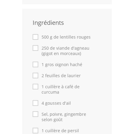
Leçons de cuisine
Ingrédients
Fêtes Religieuses
Chefs
500 g de lentilles rouges
Forum
250 de viande d'agneau
(gigot en morceaux)
Thèmes
1 gros oignon haché
Espace Personnel
2 feuilles de laurier
1 cuillère à café de
curcuma
4 gousses d'ail
Sel, poivre, gingembre
selon goût
1 cuillère de persil