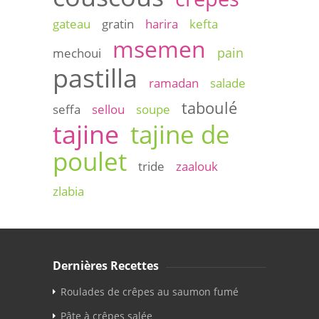
gateau
gratin
harira
kefta
msemen
pain
mechoui
pastilla
ramadan
salade
taboulé
seffa
sellou
soupe
tajine
tajine de
poulet
tride
zaalouk
zlabia
Dernières Recettes
Roulades de crêpes au saumon fumé
Pâte à crêpes salée