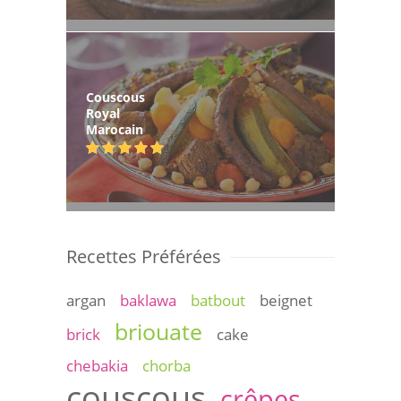
Couscous
Royal
Marocain
Recettes Préférées
argan
baklawa
batbout
beignet
briouate
brick
cake
chebakia
chorba
couscous
crêpes