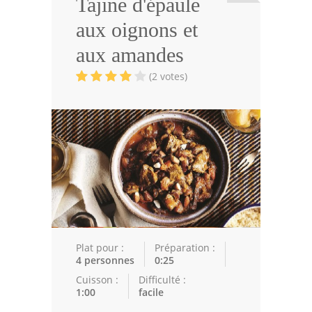
Tajine d'épaule
Viandes
aux oignons et
Volailles
aux amandes
Poissons
(2 votes)
Soupes
Pâtisseries
Epices
Recettes Marocaine
Couscous
Tajines
Plat pour :
Préparation :
4 personnes
0:25
Viandes
Cuisson :
Difficulté :
1:00
facile
Poissons