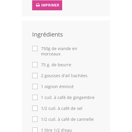
IMPRIMER
Volailles
Cuisines Orientales
Pâtisseries Orientales
Ingrédients
Recettes marocaine
750g de viande en
morceaux
Cuisine Algérienne
75 g. de beurre
Cuisine Tunisienne
2 gousses d'ail hachées
Cuisine Juive
1 oignon émincé
Cuisine Libanaise
1 cuil. à café de gingembre
1/2 cuil. à café de sel
Articles
1/2 cuil. à café de cannelle
Actualités
1 litre 1/2 d'eau