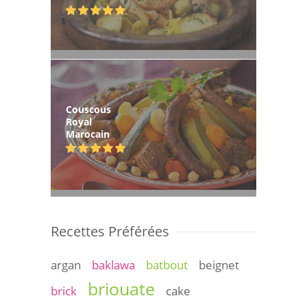
Couscous
Royal
Marocain
Recettes Préférées
argan
baklawa
batbout
beignet
briouate
brick
cake