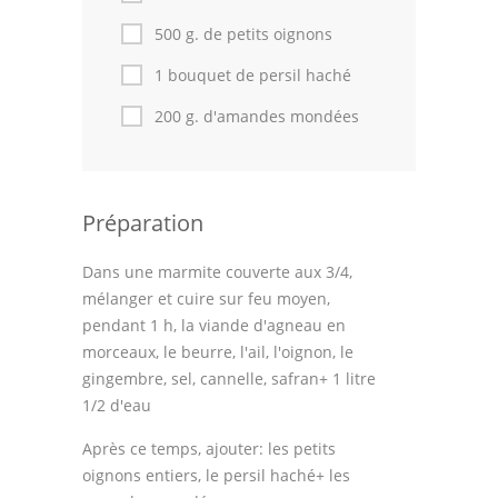
Astuces de cuisine
500 g. de petits oignons
Leçons de cuisine
1 bouquet de persil haché
Fêtes Religieuses
200 g. d'amandes mondées
Chefs
Forum
Préparation
Thèmes
Dans une marmite couverte aux 3/4,
Espace Personnel
mélanger et cuire sur feu moyen,
pendant 1 h, la viande d'agneau en
morceaux, le beurre, l'ail, l'oignon, le
gingembre, sel, cannelle, safran+ 1 litre
1/2 d'eau
Après ce temps, ajouter: les petits
oignons entiers, le persil haché+ les