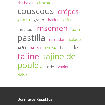
chebakia
chorba
couscous
crêpes
gateau
gratin
harira
kefta
msemen
pain
mechoui
pastilla
ramadan
salade
taboulé
seffa
sellou
soupe
tajine
tajine de
poulet
tride
zaalouk
zlabia
Dernières Recettes