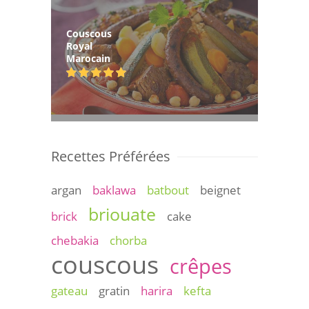
Couscous
Royal
Marocain
Recettes Préférées
argan
baklawa
batbout
beignet
briouate
brick
cake
chebakia
chorba
couscous
crêpes
gateau
gratin
harira
kefta