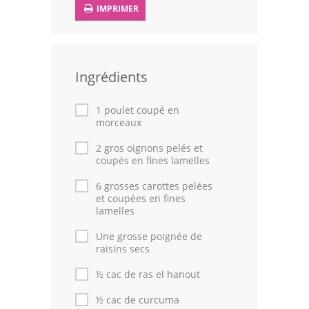
IMPRIMER
Leçons de cuisine
Fêtes Religieuses
Ingrédients
Chefs
Forum
1 poulet coupé en
morceaux
Thèmes
2 gros oignons pelés et
coupés en fines lamelles
Espace Personnel
6 grosses carottes pelées
et coupées en fines
lamelles
Une grosse poignée de
raisins secs
½ cac de ras el hanout
½ cac de curcuma