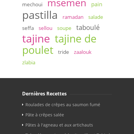
msemen
pain
mechoui
pastilla
ramadan
salade
taboulé
seffa
sellou
soupe
tajine
tajine de
poulet
tride
zaalouk
zlabia
Dernières Recettes
Roulades de crêpes au saumon fumé
Pâte à crêpes salée
Pâtes à l'agneau et aux artichauts