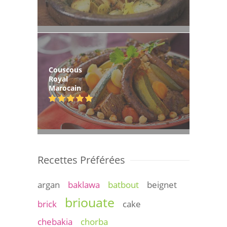
Couscous
Royal
Marocain
Recettes Préférées
argan
baklawa
batbout
beignet
briouate
brick
cake
chebakia
chorba