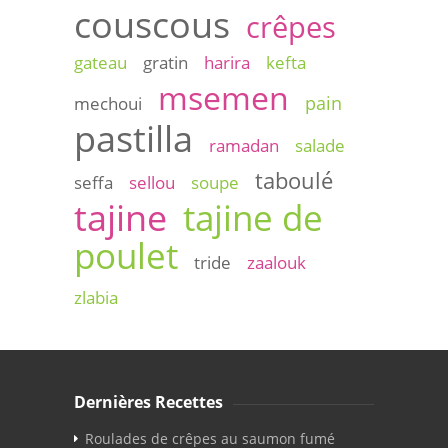
couscous
crêpes
gateau
gratin
harira
kefta
msemen
pain
mechoui
pastilla
ramadan
salade
taboulé
seffa
sellou
soupe
tajine
tajine de
poulet
tride
zaalouk
zlabia
Dernières Recettes
Roulades de crêpes au saumon fumé