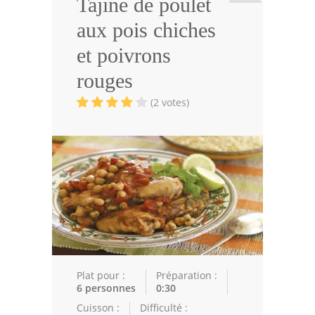
Tajine de poulet
Viandes
aux pois chiches
Volailles
et poivrons
Poissons
rouges
Soupes
(2 votes)
Pâtisseries
Epices
Recettes Marocaine
Couscous
Tajines
Viandes
Plat pour :
Préparation :
6 personnes
0:30
Poissons
Cuisson :
Difficulté :