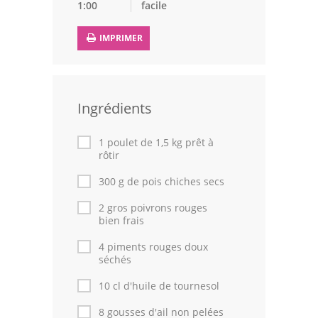
1:00
facile
Volailles
IMPRIMER
Cuisines Orientales
Pâtisseries Orientales
Ingrédients
Recettes marocaine
Cuisine Algérienne
1 poulet de 1,5 kg prêt à
rôtir
Cuisine Tunisienne
300 g de pois chiches secs
Cuisine Juive
2 gros poivrons rouges
bien frais
Cuisine Libanaise
4 piments rouges doux
séchés
Articles
10 cl d'huile de tournesol
Actualités
8 gousses d'ail non pelées