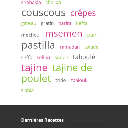
chebakia
chorba
couscous
crêpes
gateau
gratin
harira
kefta
msemen
pain
mechoui
pastilla
ramadan
salade
taboulé
seffa
sellou
soupe
tajine
tajine de
poulet
tride
zaalouk
zlabia
Dernières Recettes