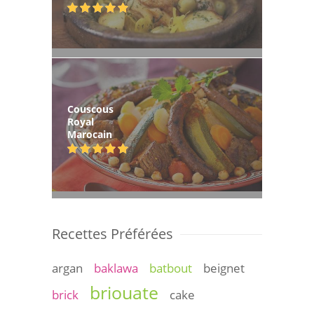
Couscous
Royal
Marocain
Recettes Préférées
argan
baklawa
batbout
beignet
briouate
brick
cake