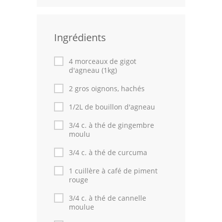
Leçons de cuisine
Ingrédients
Fêtes Religieuses
Chefs
4 morceaux de gigot
d'agneau (1kg)
Forum
2 gros oignons, hachés
Thèmes
1/2L de bouillon d'agneau
Espace Personnel
3/4 c. à thé de gingembre
moulu
3/4 c. à thé de curcuma
1 cuillère à café de piment
rouge
3/4 c. à thé de cannelle
moulue