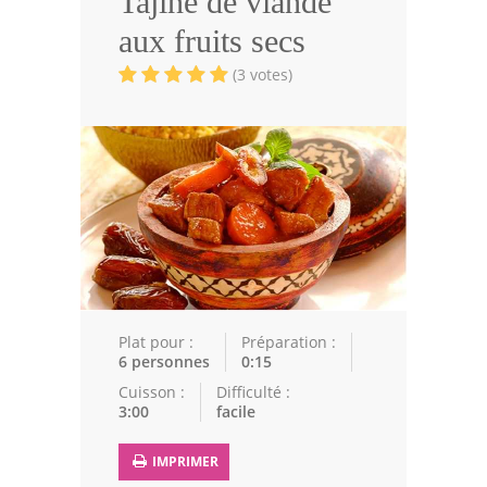
Tajine de viande
Volailles
aux fruits secs
Cuisines Orientales
(3 votes)
Pâtisseries Orientales
Recettes marocaine
Cuisine Algérienne
Cuisine Tunisienne
Cuisine Juive
Cuisine Libanaise
Plat pour :
Préparation :
6 personnes
0:15
Articles
Cuisson :
Difficulté :
3:00
facile
Actualités
IMPRIMER
Astuces de cuisine