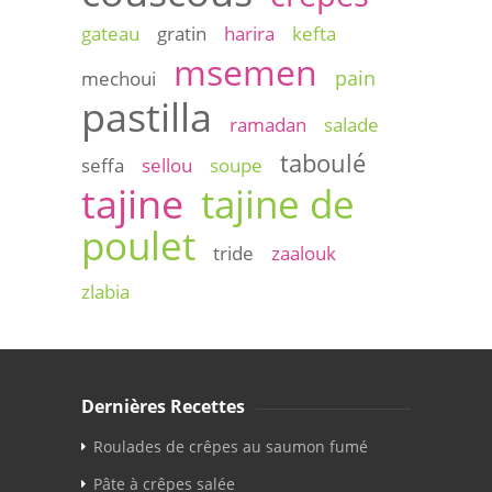
gateau
gratin
harira
kefta
msemen
pain
mechoui
pastilla
ramadan
salade
taboulé
seffa
sellou
soupe
tajine
tajine de
poulet
tride
zaalouk
zlabia
Dernières Recettes
Roulades de crêpes au saumon fumé
Pâte à crêpes salée