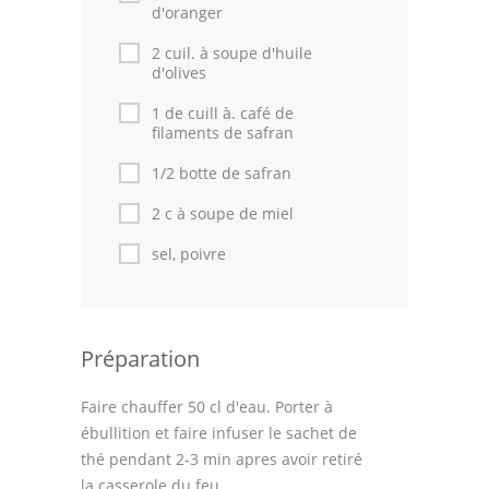
Astuces de cuisine
d'oranger
2 cuil. à soupe d'huile
Leçons de cuisine
d'olives
Fêtes Religieuses
1 de cuill à. café de
filaments de safran
Chefs
1/2 botte de safran
Forum
2 c à soupe de miel
Thèmes
sel, poivre
Espace Personnel
Préparation
Faire chauffer 50 cl d'eau. Porter à
ébullition et faire infuser le sachet de
thé pendant 2-3 min apres avoir retiré
la casserole du feu.