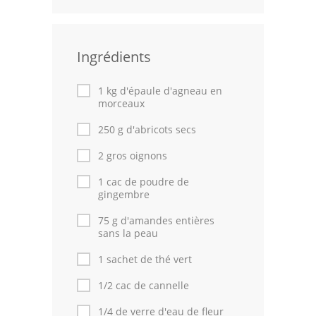
Volailles
Cuisines Orientales
Ingrédients
Pâtisseries Orientales
1 kg d'épaule d'agneau en
morceaux
Recettes marocaine
250 g d'abricots secs
Cuisine Algérienne
2 gros oignons
Cuisine Tunisienne
1 cac de poudre de
gingembre
Cuisine Juive
75 g d'amandes entières
Cuisine Libanaise
sans la peau
1 sachet de thé vert
Articles
1/2 cac de cannelle
Actualités
1/4 de verre d'eau de fleur