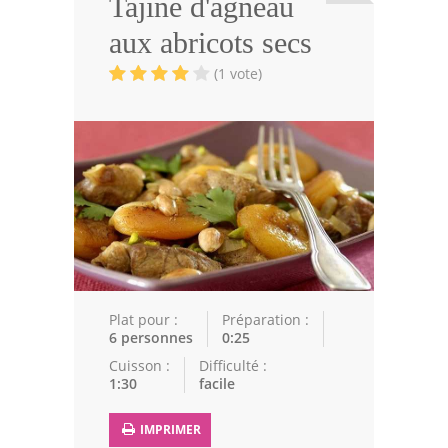
Tajine d'agneau
Viandes
aux abricots secs
Volailles
(1 vote)
Poissons
Soupes
Pâtisseries
Epices
Recettes Marocaine
Couscous
Plat pour :
Préparation :
6 personnes
0:25
Tajines
Cuisson :
Difficulté :
1:30
facile
Viandes
Poissons
IMPRIMER