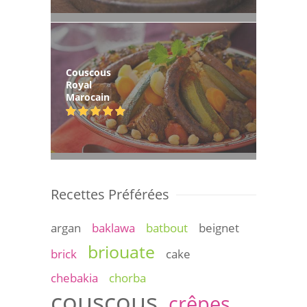
Couscous
Royal
Marocain
Recettes Préférées
argan
baklawa
batbout
beignet
briouate
brick
cake
chebakia
chorba
couscous
crêpes