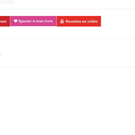
Ajouter à mon livre
rest
Recettes en vidéo
.