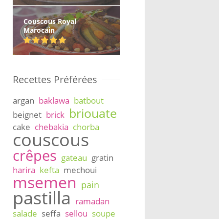
Couscous Royal
Marocain
Recettes Préférées
argan
baklawa
batbout
briouate
beignet
brick
cake
chebakia
chorba
couscous
crêpes
gateau
gratin
harira
kefta
mechoui
msemen
pain
pastilla
ramadan
salade
seffa
sellou
soupe