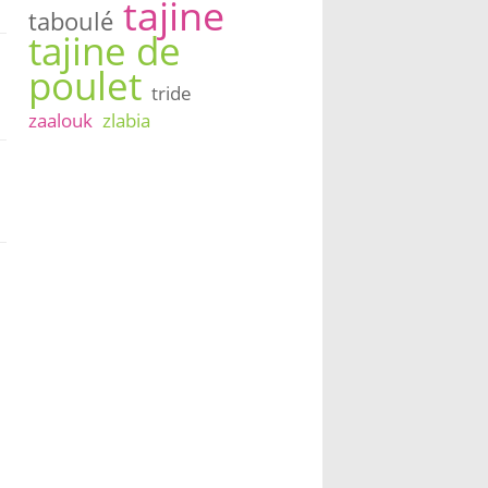
tajine
taboulé
tajine de
poulet
tride
zaalouk
zlabia