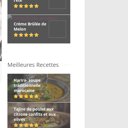
l’été
Crème Brûlée de
Melon
Meilleures Recettes
Harira- soupe
traditionnelle
marocaine
Tajine de poulet aux
citrons confits et aux
olives