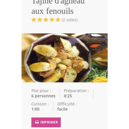
Tajine d'agneau
Volailles
aux fenouils
Cuisines Orientales
(2 votes)
Pâtisseries Orientales
Recettes marocaine
Cuisine Algérienne
Cuisine Tunisienne
Cuisine Juive
Cuisine Libanaise
Plat pour :
Préparation :
6 personnes
0:25
Articles
Cuisson :
Difficulté :
1:00
facile
Actualités
IMPRIMER
Astuces de cuisine