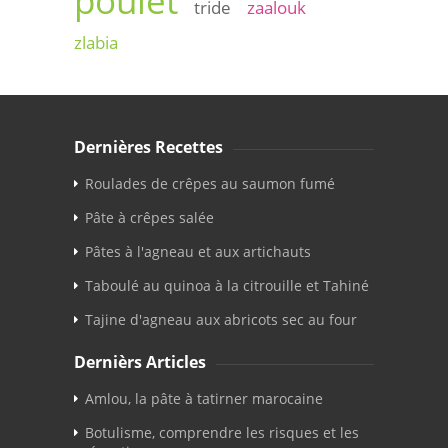
poulet
tride
zaalouk
zlabia
Dernières Recettes
Roulades de crêpes au saumon fumé
Pâte à crêpes salée
Pâtes à l'agneau et aux artichauts
Taboulé au quinoa à la citrouille et Tahiné
Tajine d'agneau aux abricots sec au four
Dernièrs Articles
Amlou, la pâte à tatirner marocaine
Botulisme, comprendre les risques et les