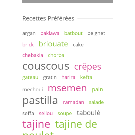
Recettes Préférées
argan
baklawa
batbout
beignet
briouate
brick
cake
chebakia
chorba
couscous
crêpes
gateau
gratin
harira
kefta
msemen
pain
mechoui
pastilla
ramadan
salade
taboulé
seffa
sellou
soupe
tajine
tajine de