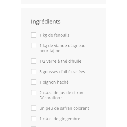
Leçons de cuisine
Ingrédients
Fêtes Religieuses
Chefs
1 kg de fenouils
Forum
1 kg de viande d'agneau
pour tajine
Thèmes
1/2 verre à thé d'huile
Espace Personnel
3 gousses d'ail écrasées
1 oignon haché
2 c.à.s. de jus de citron
Décoration :
un peu de safran colorant
1 c.à.c. de gingembre