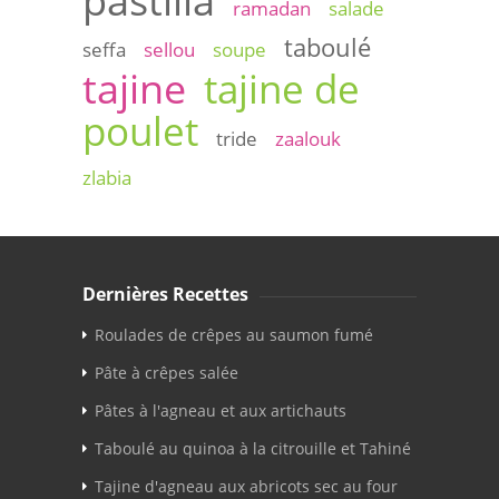
pastilla
ramadan
salade
taboulé
seffa
sellou
soupe
tajine
tajine de
poulet
tride
zaalouk
zlabia
Dernières Recettes
Roulades de crêpes au saumon fumé
Pâte à crêpes salée
Pâtes à l'agneau et aux artichauts
Taboulé au quinoa à la citrouille et Tahiné
Tajine d'agneau aux abricots sec au four