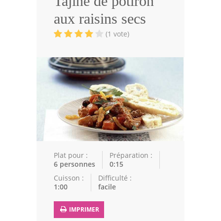
Tajine de potiron
Volailles
aux raisins secs
Cuisines Orientales
(1 vote)
Pâtisseries Orientales
Recettes marocaine
Cuisine Algérienne
Cuisine Tunisienne
Cuisine Juive
Cuisine Libanaise
Plat pour :
Préparation :
6 personnes
0:15
Articles
Cuisson :
Difficulté :
1:00
facile
Actualités
IMPRIMER
Astuces de cuisine