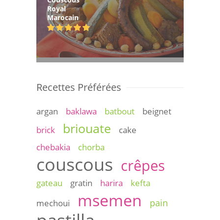
Royal
Marocain
Recettes Préférées
argan
baklawa
batbout
beignet
briouate
brick
cake
chebakia
chorba
couscous
crêpes
gateau
gratin
harira
kefta
msemen
pain
mechoui