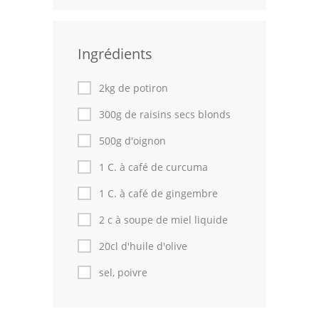
Leçons de cuisine
Ingrédients
Fêtes Religieuses
Chefs
2kg de potiron
Forum
300g de raisins secs blonds
500g d'oignon
Thèmes
1 C. à café de curcuma
Espace Personnel
1 C. à café de gingembre
2 c à soupe de miel liquide
20cl d'huile d'olive
sel, poivre