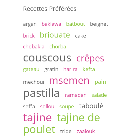
Recettes Préférées
argan
baklawa
batbout
beignet
briouate
brick
cake
chebakia
chorba
couscous
crêpes
gateau
gratin
harira
kefta
msemen
pain
mechoui
pastilla
ramadan
salade
taboulé
seffa
sellou
soupe
tajine
tajine de
poulet
tride
zaalouk