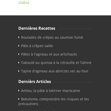
zlabia
Dernières Recettes
Roulades de crêpes au saumon fumé
Pâte à crêpes salée
Pâtes à l'agneau et aux artichauts
Taboulé au quinoa à la citrouille et Tahiné
Tajine d'agneau aux abricots sec au four
Dernièrs Articles
Amlou, la pâte à tatirner marocaine
Botulisme, comprendre les risques et les
précautions