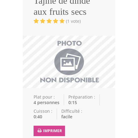
Tajine de dinde
Volailles
aux fruits secs
Cuisines Orientales
(1 vote)
Pâtisseries Orientales
Recettes marocaine
Cuisine Algérienne
Cuisine Tunisienne
Cuisine Juive
Cuisine Libanaise
Plat pour :
Préparation :
4 personnes
0:15
Articles
Cuisson :
Difficulté :
0:40
facile
Actualités
IMPRIMER
Astuces de cuisine