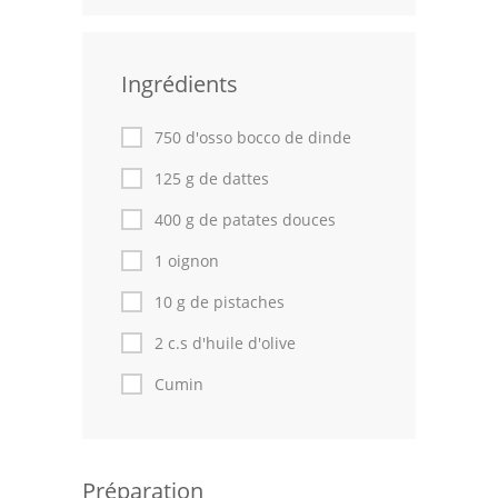
Leçons de cuisine
Ingrédients
Fêtes Religieuses
Chefs
750 d'osso bocco de dinde
Forum
125 g de dattes
400 g de patates douces
Thèmes
1 oignon
Espace Personnel
10 g de pistaches
2 c.s d'huile d'olive
Cumin
Préparation