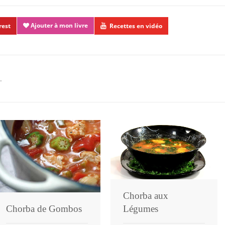
Ajouter à mon livre
rest
Recettes en vidéo
.
Chorba aux
Chorba de Gombos
Légumes