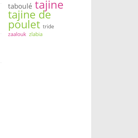
tajine
taboulé
tajine de
poulet
tride
zaalouk
zlabia