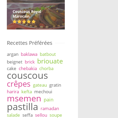
Couscous Royal
Marocain
Recettes Préférées
argan
baklawa
batbout
briouate
beignet
brick
cake
chebakia
chorba
couscous
crêpes
gateau
gratin
harira
kefta
mechoui
msemen
pain
pastilla
ramadan
salade
seffa
sellou
soupe