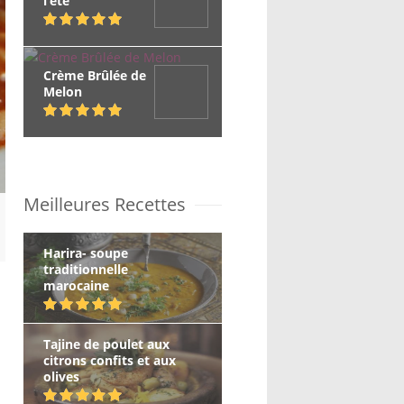
l’été
Crème Brûlée de
Melon
Meilleures Recettes
Harira- soupe
traditionnelle
marocaine
Tajine de poulet aux
citrons confits et aux
olives