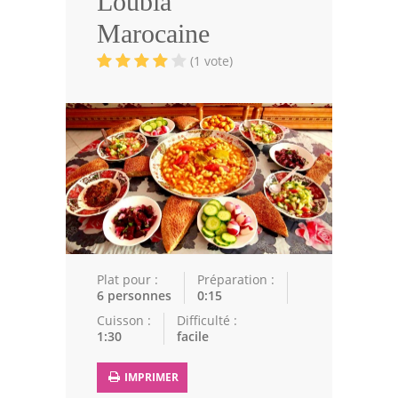
Loubia
Volailles
Marocaine
Cuisines Orientales
(1 vote)
Pâtisseries Orientales
Recettes marocaine
Cuisine Algérienne
Cuisine Tunisienne
Cuisine Juive
Cuisine Libanaise
Plat pour :
Préparation :
6 personnes
0:15
Articles
Cuisson :
Difficulté :
1:30
facile
Actualités
IMPRIMER
Astuces de cuisine