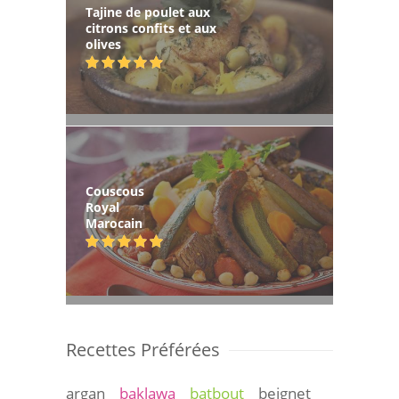
Tajine de poulet aux
citrons confits et aux
olives
Couscous
Royal
Marocain
Recettes Préférées
argan
baklawa
batbout
beignet