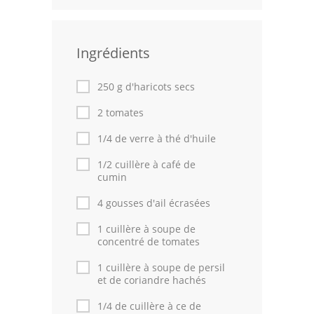
Leçons de cuisine
Ingrédients
Fêtes Religieuses
Chefs
250 g d'haricots secs
Forum
2 tomates
1/4 de verre à thé d'huile
Thèmes
1/2 cuillère à café de
Espace Personnel
cumin
4 gousses d'ail écrasées
1 cuillère à soupe de
concentré de tomates
1 cuillère à soupe de persil
et de coriandre hachés
1/4 de cuillère à ce de