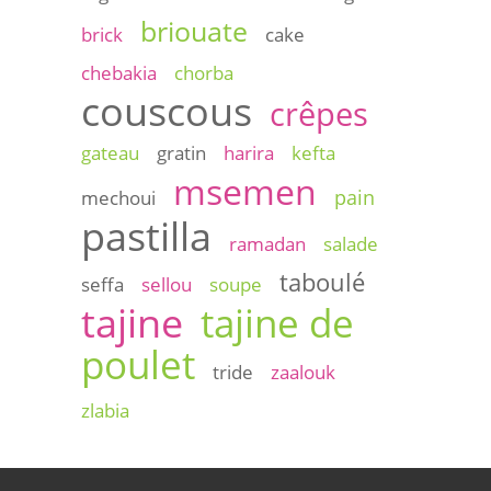
briouate
brick
cake
chebakia
chorba
couscous
crêpes
gateau
gratin
harira
kefta
msemen
pain
mechoui
pastilla
ramadan
salade
taboulé
seffa
sellou
soupe
tajine
tajine de
poulet
tride
zaalouk
zlabia