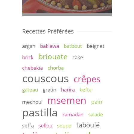
Recettes Préférées
argan
baklawa
batbout
beignet
briouate
brick
cake
chebakia
chorba
couscous
crêpes
gateau
gratin
harira
kefta
msemen
pain
mechoui
pastilla
ramadan
salade
taboulé
seffa
sellou
soupe