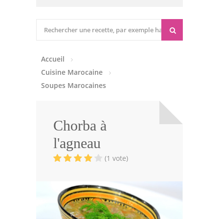
Cuisine marocaine
Entrées Chaudes
Accueil
Entrées Froides
Cuisine Marocaine
Tajines
Soupes Marocaines
Couscous
Chorba à
Viandes
l'agneau
Volailles
(1 vote)
Poissons
Soupes
Pâtisseries