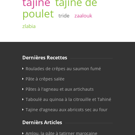
tajine
tajine de
poulet
tride
zaalouk
zlabia
Dernières Recettes
Roulades de crêpes au saumon fumé
Pâte à crêpes salée
Pâtes à l'agneau et aux artichauts
Taboulé au quinoa à la citrouille et Tahiné
Tajine d'agneau aux abricots sec au four
Dernièrs Articles
Amlou, la pâte à tatirner marocaine