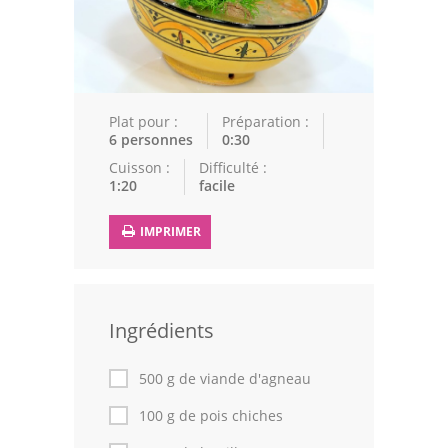
Epices
Recettes Marocaine
Couscous
Plat pour :
Préparation :
6 personnes
0:30
Tajines
Cuisson :
Difficulté :
1:20
facile
Viandes
Poissons
IMPRIMER
Volailles
Cuisines Orientales
Ingrédients
Pâtisseries Orientales
500 g de viande d'agneau
Recettes marocaine
100 g de pois chiches
Cuisine Algérienne