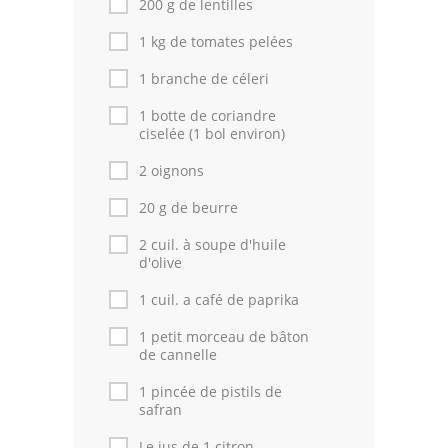
200 g de lentilles
1 kg de tomates pelées
Cuisine Tunisienne
1 branche de céleri
Cuisine Juive
1 botte de coriandre
Cuisine Libanaise
ciselée (1 bol environ)
2 oignons
Articles
20 g de beurre
Actualités
2 cuil. à soupe d'huile
Astuces de cuisine
d'olive
1 cuil. a café de paprika
Leçons de cuisine
1 petit morceau de bâton
Fêtes Religieuses
de cannelle
Chefs
1 pincée de pistils de
safran
Forum
Le jus de 1 citron