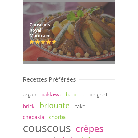
Couscous
Royal
Marocain
Recettes Préférées
argan
baklawa
batbout
beignet
briouate
brick
cake
chebakia
chorba
couscous
crêpes