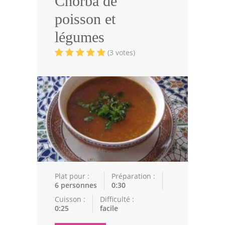
Chorba de
Volailles
poisson et
Cuisines Orientales
légumes
Pâtisseries Orientales
(3 votes)
Recettes marocaine
Cuisine Algérienne
Cuisine Tunisienne
Cuisine Juive
Cuisine Libanaise
Articles
Plat pour :
Préparation :
6 personnes
0:30
Actualités
Cuisson :
Difficulté :
0:25
facile
Astuces de cuisine