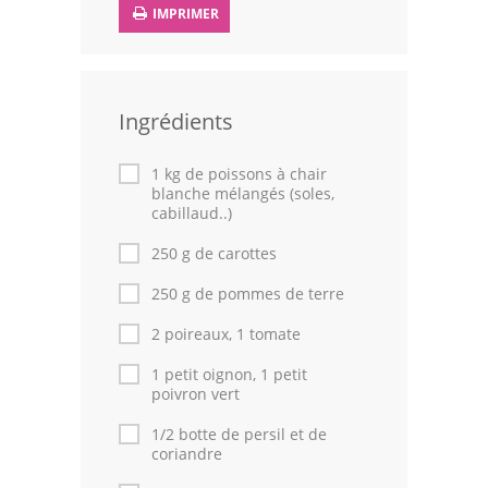
IMPRIMER
Leçons de cuisine
Fêtes Religieuses
Ingrédients
Chefs
Forum
1 kg de poissons à chair
blanche mélangés (soles,
cabillaud..)
Thèmes
250 g de carottes
Espace Personnel
250 g de pommes de terre
2 poireaux, 1 tomate
1 petit oignon, 1 petit
poivron vert
1/2 botte de persil et de
coriandre