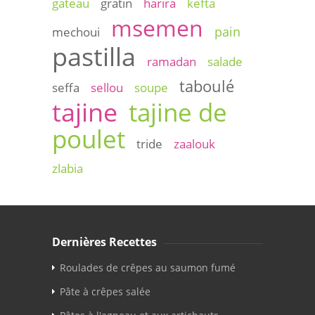
gateau
gratin
harira
kefta
msemen
pain
mechoui
pastilla
ramadan
salade
taboulé
seffa
sellou
soupe
tajine
tajine de
poulet
tride
zaalouk
zlabia
Dernières Recettes
Roulades de crêpes au saumon fumé
Pâte à crêpes salée