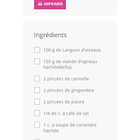
IMPRIMER
Leçons de cuisine
Fêtes Religieuses
Ingrédients
Chefs
Forum
100 g de Langues d’oiseaux
150 g de viande d'agneau
Thèmes
hachée(kefta)
Espace Personnel
2 pincées de cannelle
2 pincées de gingembre
2 pincées de poivre
1/4 de c. à café de sel
1 c. à soupe de coriandre
hachée