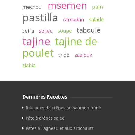
msemen
pain
mechoui
pastilla
ramadan
salade
taboulé
seffa
sellou
soupe
tajine
tajine de
poulet
tride
zaalouk
zlabia
Dernières Recettes
Roulades de crêpes au saumon fumé
Pâte à crêpes salée
Pâtes à l'agneau et aux artichauts