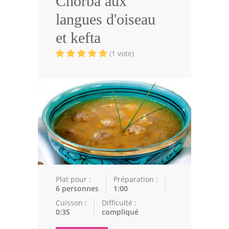
Chorba aux
Volailles
langues d'oiseau
Cuisines Orientales
et kefta
Pâtisseries Orientales
(1 vote)
Recettes marocaine
Cuisine Algérienne
Cuisine Tunisienne
Cuisine Juive
Cuisine Libanaise
Articles
Plat pour :
Préparation :
6 personnes
1:00
Actualités
Cuisson :
Difficulté :
0:35
compliqué
Astuces de cuisine