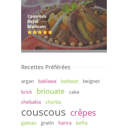
Couscous
Royal
Marocain
Recettes Préférées
argan
baklawa
batbout
beignet
briouate
brick
cake
chebakia
chorba
couscous
crêpes
gateau
gratin
harira
kefta