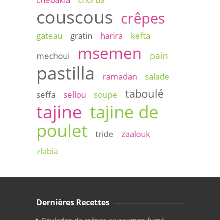
couscous
crêpes
gateau
gratin
harira
kefta
msemen
pain
mechoui
pastilla
ramadan
salade
taboulé
seffa
sellou
soupe
tajine
tajine de
poulet
tride
zaalouk
zlabia
Dernières Recettes