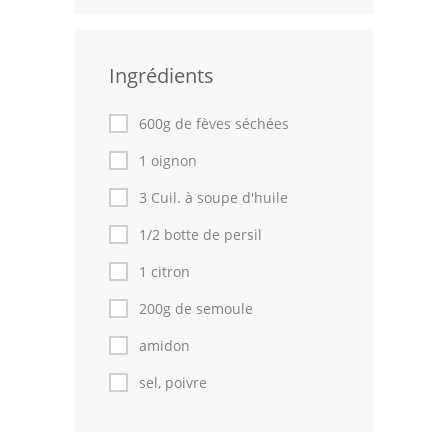
Leçons de cuisine
Ingrédients
Fêtes Religieuses
Chefs
600g de fèves séchées
Forum
1 oignon
3 Cuil. à soupe d'huile
Thèmes
1/2 botte de persil
Espace Personnel
1 citron
200g de semoule
amidon
sel, poivre