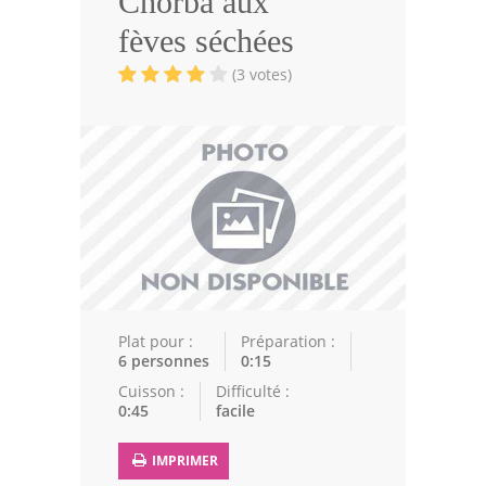
Chorba aux
Volailles
fèves séchées
Cuisines Orientales
(3 votes)
Pâtisseries Orientales
Recettes marocaine
Cuisine Algérienne
Cuisine Tunisienne
Cuisine Juive
Cuisine Libanaise
Plat pour :
Préparation :
6 personnes
0:15
Articles
Cuisson :
Difficulté :
0:45
facile
Actualités
IMPRIMER
Astuces de cuisine