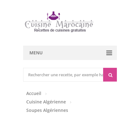
MENU
Cuisine marocaine
Entrées Chaudes
Accueil
Entrées Froides
Cuisine Algérienne
Tajines
Soupes Algériennes
Couscous
Viandes