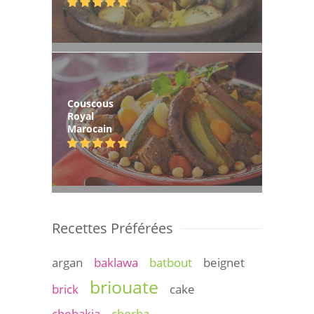
Couscous
Royal
Marocain
Recettes Préférées
argan
baklawa
batbout
beignet
briouate
brick
cake
chebakia
chorba