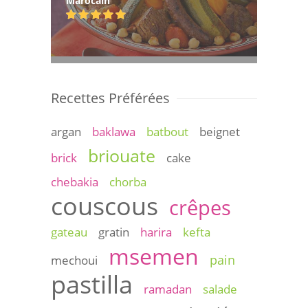
Marocain
Recettes Préférées
argan
baklawa
batbout
beignet
briouate
brick
cake
chebakia
chorba
couscous
crêpes
gateau
gratin
harira
kefta
msemen
pain
mechoui
pastilla
ramadan
salade