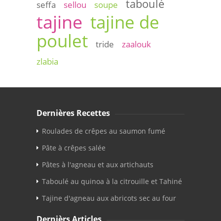
taboulé
seffa
sellou
soupe
tajine
tajine de
poulet
tride
zaalouk
zlabia
Dernières Recettes
Roulades de crêpes au saumon fumé
Pâte à crêpes salée
Pâtes à l'agneau et aux artichauts
Taboulé au quinoa à la citrouille et Tahiné
Tajine d'agneau aux abricots sec au four
Dernièrs Articles