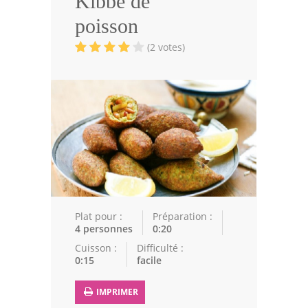
Kibbé de
Volailles
poisson
Cuisines Orientales
(2 votes)
Pâtisseries Orientales
Recettes marocaine
Cuisine Algérienne
Cuisine Tunisienne
Cuisine Juive
Cuisine Libanaise
Plat pour :
Préparation :
4 personnes
0:20
Articles
Cuisson :
Difficulté :
0:15
facile
Actualités
IMPRIMER
Astuces de cuisine