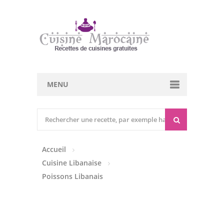
MENU
Cuisine marocaine
Entrées Chaudes
Accueil
Entrées Froides
Cuisine Libanaise
Tajines
Poissons Libanais
Couscous
Viandes