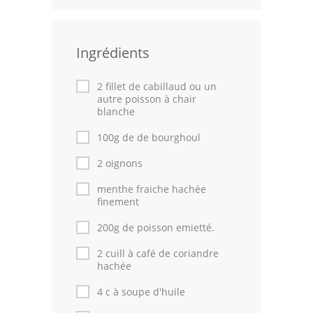
Leçons de cuisine
Ingrédients
Fêtes Religieuses
Chefs
2 fillet de cabillaud ou un
autre poisson à chair
Forum
blanche
100g de de bourghoul
Thèmes
2 oignons
Espace Personnel
menthe fraiche hachée
finement
200g de poisson emietté.
2 cuill à café de coriandre
hachée
4 c à soupe d'huile