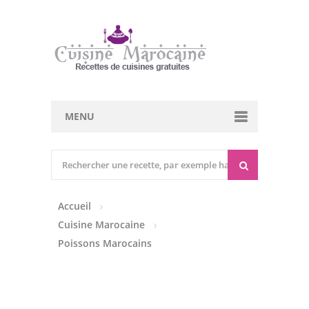
MENU
Cuisine marocaine
Entrées Chaudes
Accueil
Entrées Froides
Cuisine Marocaine
Tajines
Poissons Marocains
Couscous
Viandes