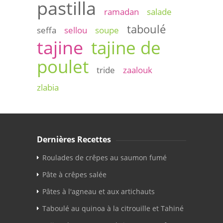
pastilla
ramadan
salade
taboulé
seffa
sellou
soupe
tajine
tajine de
poulet
tride
zaalouk
zlabia
Dernières Recettes
Roulades de crêpes au saumon fumé
Pâte à crêpes salée
Pâtes à l'agneau et aux artichauts
Taboulé au quinoa à la citrouille et Tahiné