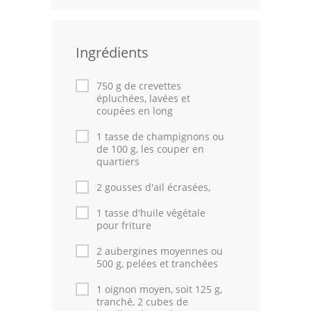
Leçons de cuisine
Ingrédients
Fêtes Religieuses
Chefs
750 g de crevettes
épluchées, lavées et
Forum
coupées en long
1 tasse de champignons ou
Thèmes
de 100 g, les couper en
quartiers
Espace Personnel
2 gousses d'ail écrasées,
1 tasse d'huile végétale
pour friture
2 aubergines moyennes ou
500 g, pelées et tranchées
1 oignon moyen, soit 125 g,
tranché, 2 cubes de