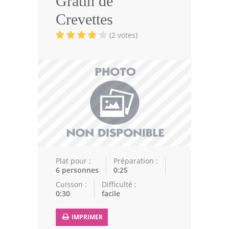
Gratin de
Volailles
Crevettes
Cuisines Orientales
(2 votes)
Pâtisseries Orientales
Recettes marocaine
Cuisine Algérienne
Cuisine Tunisienne
Cuisine Juive
Cuisine Libanaise
Plat pour :
Préparation :
6 personnes
0:25
Articles
Cuisson :
Difficulté :
0:30
facile
Actualités
IMPRIMER
Astuces de cuisine