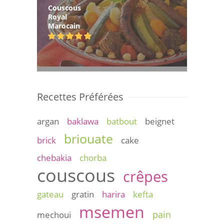
Couscous
Royal
Marocain
Recettes Préférées
argan
baklawa
batbout
beignet
briouate
brick
cake
chebakia
chorba
couscous
crêpes
gateau
gratin
harira
kefta
msemen
pain
mechoui