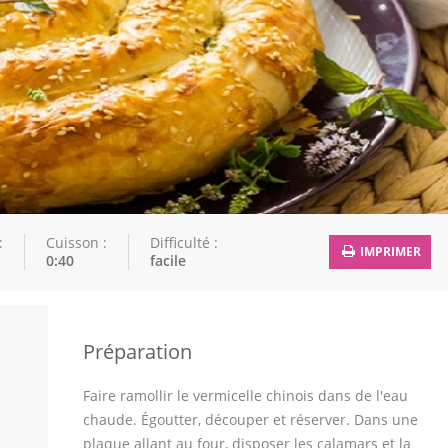
:
Cuisson :
Difficulté :
IMPRIMER
0:40
facile
Préparation
Faire ramollir le vermicelle chinois dans de l'eau
chaude. Égoutter, découper et réserver. Dans une
plaque allant au four, disposer les calamars et la