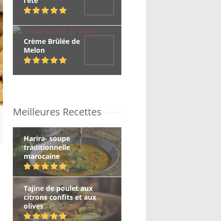
l’été
Crème Brûlée de
Melon
Meilleures Recettes
Harira- soupe
traditionnelle
marocaine
Tajine de poulet aux
citrons confits et aux
olives