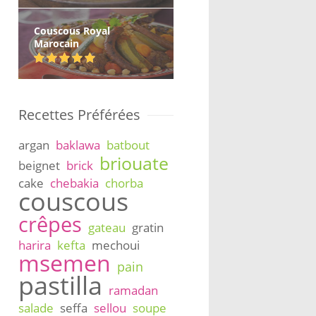
Couscous Royal
Marocain
Recettes Préférées
argan
baklawa
batbout
briouate
beignet
brick
cake
chebakia
chorba
couscous
crêpes
gateau
gratin
harira
kefta
mechoui
msemen
pain
pastilla
ramadan
salade
seffa
sellou
soupe