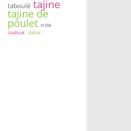
tajine
taboulé
tajine de
poulet
tride
zaalouk
zlabia