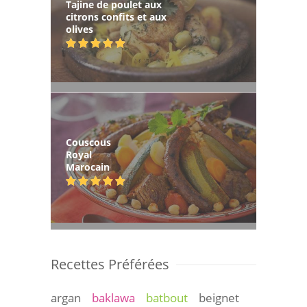
Tajine de poulet aux
citrons confits et aux
olives
Couscous
Royal
Marocain
Recettes Préférées
argan
baklawa
batbout
beignet