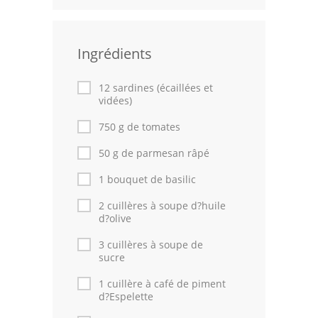
Leçons de cuisine
Ingrédients
Fêtes Religieuses
Chefs
12 sardines (écaillées et
vidées)
Forum
750 g de tomates
Thèmes
50 g de parmesan râpé
Espace Personnel
1 bouquet de basilic
2 cuillères à soupe d?huile
d?olive
3 cuillères à soupe de
sucre
1 cuillère à café de piment
d?Espelette