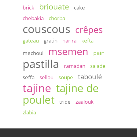
briouate
brick
cake
chebakia
chorba
couscous
crêpes
gateau
gratin
harira
kefta
msemen
pain
mechoui
pastilla
ramadan
salade
taboulé
seffa
sellou
soupe
tajine
tajine de
poulet
tride
zaalouk
zlabia