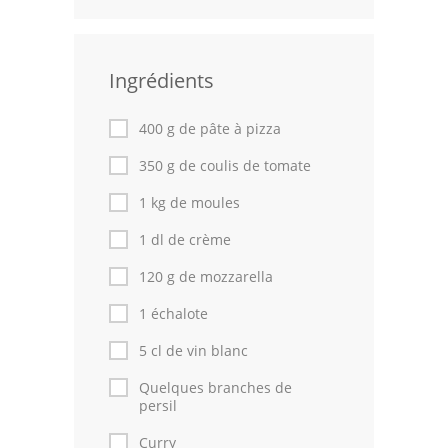
Volailles
Cuisines Orientales
Ingrédients
Pâtisseries Orientales
400 g de pâte à pizza
Recettes marocaine
350 g de coulis de tomate
Cuisine Algérienne
1 kg de moules
1 dl de crème
Cuisine Tunisienne
120 g de mozzarella
Cuisine Juive
1 échalote
Cuisine Libanaise
5 cl de vin blanc
Articles
Quelques branches de
persil
Actualités
Curry