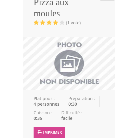
Pizza aux
Viandes
moules
Volailles
(1 vote)
Poissons
Soupes
Pâtisseries
Epices
Recettes Marocaine
Couscous
Plat pour :
Préparation :
4 personnes
0:30
Tajines
Cuisson :
Difficulté :
0:35
facile
Viandes
Poissons
IMPRIMER