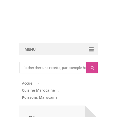
MENU
Cuisine marocaine
Entrées Chaudes
Accueil
Entrées Froides
Cuisine Marocaine
Tajines
Poissons Marocains
Couscous