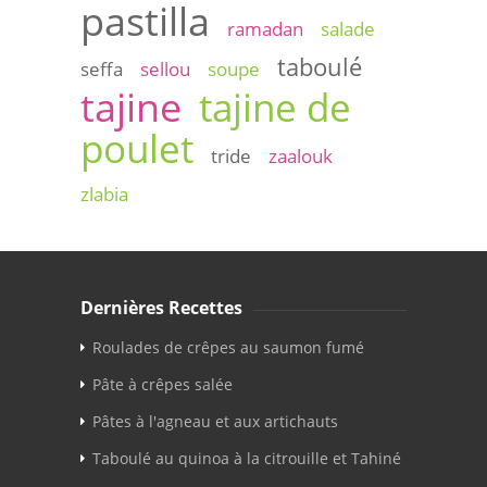
pastilla
ramadan
salade
taboulé
seffa
sellou
soupe
tajine
tajine de
poulet
tride
zaalouk
zlabia
Dernières Recettes
Roulades de crêpes au saumon fumé
Pâte à crêpes salée
Pâtes à l'agneau et aux artichauts
Taboulé au quinoa à la citrouille et Tahiné