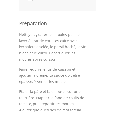
Astuces de cuisine
Leçons de cuisine
Préparation
Fêtes Religieuses
Nettoyer, gratter les moules puis les
Chefs
laver à grande eau. Les cuire avec
Forum
l'échalote ciselée, le persil haché, le vin
blanc et le curry. Décortiquer les
Thèmes
moules après cuisson.
Espace Personnel
Faire réduire le jus de cuisson et
ajouter la crème. La sauce doit être
épaisse. Y verser les moules.
Etaler la pâte et la disposer sur une
tourtière. Napper le fond de coulis de
tomate, puis répartir les moules.
Ajouter quelques dés de mozzarella.