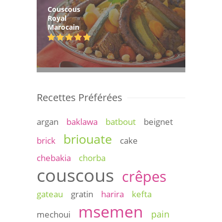
Couscous
Royal
Marocain
Recettes Préférées
argan
baklawa
batbout
beignet
briouate
brick
cake
chebakia
chorba
couscous
crêpes
gateau
gratin
harira
kefta
msemen
pain
mechoui