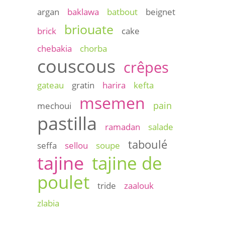
argan
baklawa
batbout
beignet
briouate
brick
cake
chebakia
chorba
couscous
crêpes
gateau
gratin
harira
kefta
msemen
pain
mechoui
pastilla
ramadan
salade
taboulé
seffa
sellou
soupe
tajine
tajine de
poulet
tride
zaalouk
zlabia