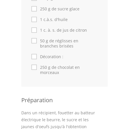
Astuces de cuisine
250 g de sucre glace
Leçons de cuisine
1 c.à.s. d'huile
Fêtes Religieuses
1 c. à. s. de jus de citron
Chefs
50 g de réglisses en
branches brisées
Forum
Décoration :
Thèmes
250 g de chocolat en
morceaux
Espace Personnel
Préparation
Dans un récipient, fouetter au batteur
électrique le beurre, le sucre et les
jaunes d'oeufs jusqu'à l'obtention