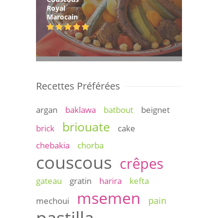
Royal
Marocain
Recettes Préférées
argan
baklawa
batbout
beignet
briouate
brick
cake
chebakia
chorba
couscous
crêpes
gateau
gratin
harira
kefta
msemen
pain
mechoui
pastilla