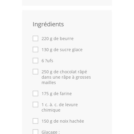
Volailles
Cuisines Orientales
Ingrédients
Pâtisseries Orientales
220 g de beurre
Recettes marocaine
130 g de sucre glace
Cuisine Algérienne
6 ?ufs
250 g de chocolat râpé
Cuisine Tunisienne
dans une râpe à grosses
mailles
Cuisine Juive
175 g de farine
Cuisine Libanaise
1 c. à. c. de levure
chimique
Articles
150 g de noix hachée
Actualités
Glaçage :