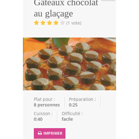
Gâteaux chocolat
Viandes
au glaçage
Volailles
(1 vote)
Poissons
Soupes
Pâtisseries
Epices
Recettes Marocaine
Couscous
Plat pour :
Préparation :
8 personnes
0:25
Tajines
Cuisson :
Difficulté :
0:40
facile
Viandes
Poissons
IMPRIMER