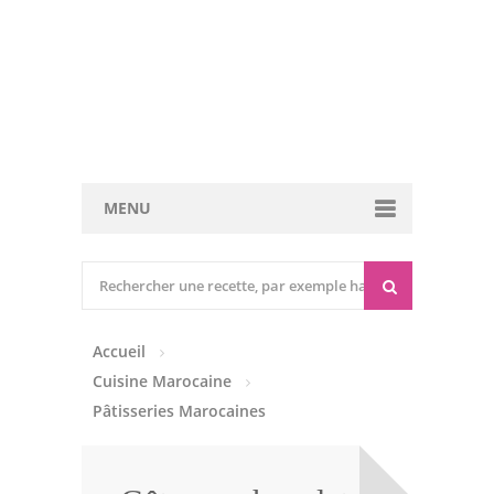
MENU
Cuisine marocaine
Entrées Chaudes
Accueil
Entrées Froides
Cuisine Marocaine
Tajines
Pâtisseries Marocaines
Couscous