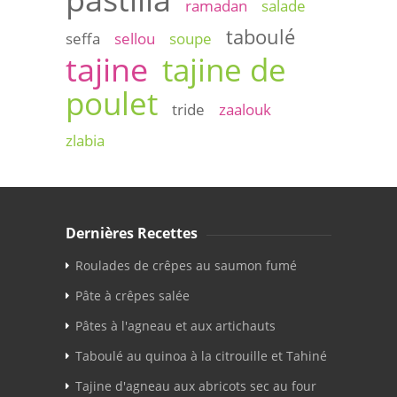
ramadan
salade
taboulé
seffa
sellou
soupe
tajine
tajine de
poulet
tride
zaalouk
zlabia
Dernières Recettes
Roulades de crêpes au saumon fumé
Pâte à crêpes salée
Pâtes à l'agneau et aux artichauts
Taboulé au quinoa à la citrouille et Tahiné
Tajine d'agneau aux abricots sec au four