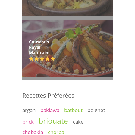
Couscous
Royal
Marocain
Recettes Préférées
argan
baklawa
batbout
beignet
briouate
brick
cake
chebakia
chorba