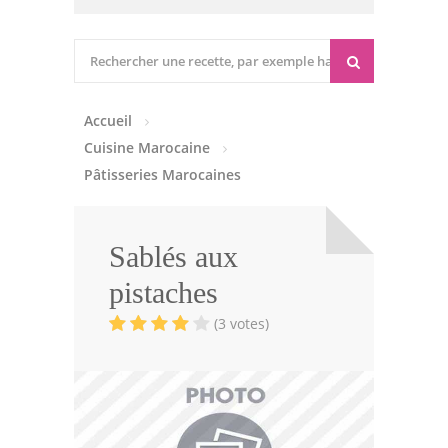
Cuisine marocaine
Entrées Chaudes
Accueil
Entrées Froides
Cuisine Marocaine
Tajines
Pâtisseries Marocaines
Couscous
Sablés aux
Viandes
pistaches
Volailles
(3 votes)
Poissons
Soupes
Pâtisseries