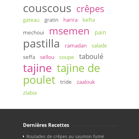
couscous
crêpes
gateau
gratin
harira
kefta
msemen
pain
mechoui
pastilla
ramadan
salade
taboulé
seffa
sellou
soupe
tajine
tajine de
poulet
tride
zaalouk
zlabia
Dernières Recettes
Roulades de crêpes au saumon fumé