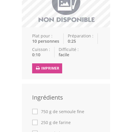
Epices
Recettes Marocaine
Couscous
Plat pour :
Préparation :
10 personnes
0:25
Tajines
Cuisson :
Difficulté :
0:10
facile
Viandes
Poissons
IMPRIMER
Volailles
Cuisines Orientales
Ingrédients
Pâtisseries Orientales
750 g de semoule fine
Recettes marocaine
250 g de farine
Cuisine Algérienne