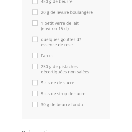
450 g de beurre
20 g de levure boulangère
Cuisine Tunisienne
1 petit verre de lait
Cuisine Juive
(environ 15 cl)
Cuisine Libanaise
quelques gouttes d?
essence de rose
Articles
Farce:
Actualités
250 g de pistaches
décortiquées non salées
Astuces de cuisine
5 c.s de de sucre
Leçons de cuisine
5 c.s de sirop de sucre
Fêtes Religieuses
30 g de beurre fondu
Chefs
Forum