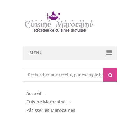
MENU
Cuisine marocaine
Entrées Chaudes
Accueil
Entrées Froides
Cuisine Marocaine
Tajines
Pâtisseries Marocaines
Couscous
Viandes