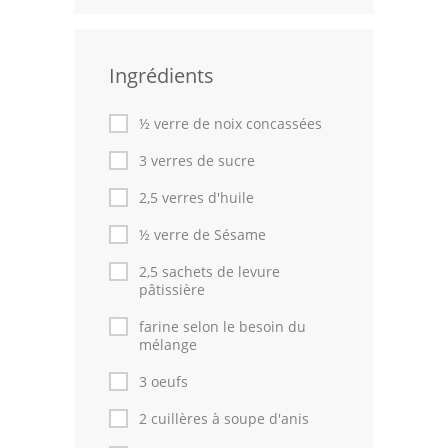
Leçons de cuisine
Ingrédients
Fêtes Religieuses
Chefs
½ verre de noix concassées
Forum
3 verres de sucre
2,5 verres d'huile
Thèmes
½ verre de Sésame
Espace Personnel
2,5 sachets de levure
pâtissière
farine selon le besoin du
mélange
3 oeufs
2 cuillères à soupe d'anis