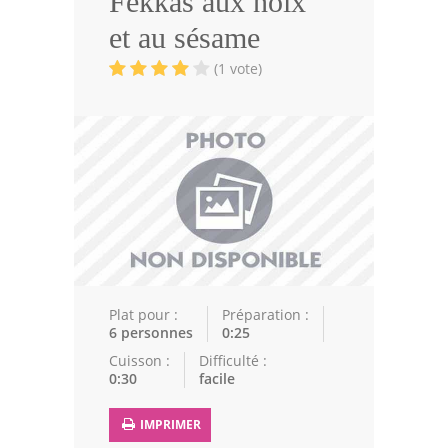
Fekkas aux noix
Volailles
et au sésame
Cuisines Orientales
(1 vote)
Pâtisseries Orientales
Recettes marocaine
Cuisine Algérienne
Cuisine Tunisienne
Cuisine Juive
Cuisine Libanaise
Plat pour :
Préparation :
6 personnes
0:25
Articles
Cuisson :
Difficulté :
0:30
facile
Actualités
IMPRIMER
Astuces de cuisine