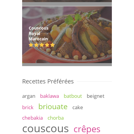
Couscous
Royal
Marocain
Recettes Préférées
argan
baklawa
batbout
beignet
briouate
brick
cake
chebakia
chorba
couscous
crêpes