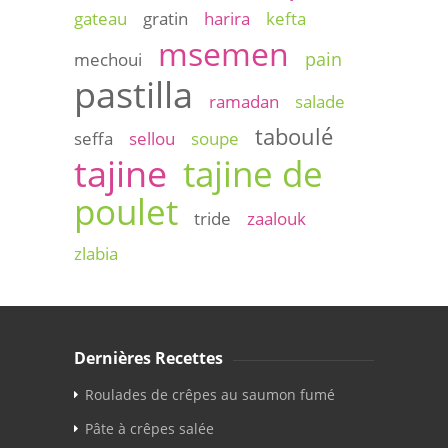
gateau
gratin
harira
kefta
msemen
pain
mechoui
pastilla
ramadan
salade
taboulé
seffa
sellou
soupe
tajine
tajine de
poulet
tride
zaalouk
zlabia
Dernières Recettes
Roulades de crêpes au saumon fumé
Pâte à crêpes salée