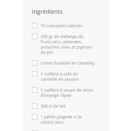
Leçons de cuisine
Ingrédients
Fêtes Religieuses
10 croissants natures
Chefs
200 gr de mélange de
fruits secs, amandes,
Forum
pistaches, noix, et pignons
de pin
Thèmes
crème fouettée en chantilly
Espace Personnel
1 cuillère à café de
cannelle en poudre
1 cuillère à soupe de zeste
d?orange râpée
300 cl de lait
1 petite poignée e de
raisins secs