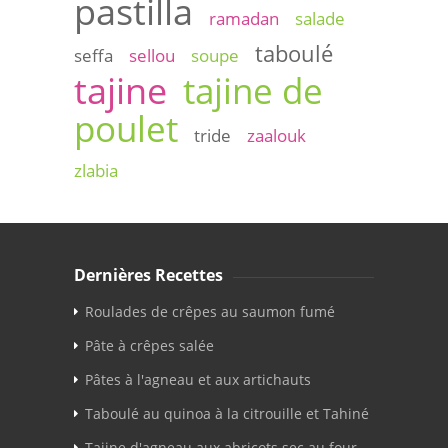
pastilla
ramadan
salade
taboulé
seffa
sellou
soupe
tajine
tajine de
poulet
tride
zaalouk
zlabia
Dernières Recettes
Roulades de crêpes au saumon fumé
Pâte à crêpes salée
Pâtes à l'agneau et aux artichauts
Taboulé au quinoa à la citrouille et Tahiné
Tajine d'agneau aux abricots sec au four