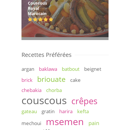
Couscous
Royal
Marocain
Recettes Préférées
argan
baklawa
batbout
beignet
briouate
brick
cake
chebakia
chorba
couscous
crêpes
gateau
gratin
harira
kefta
msemen
pain
mechoui