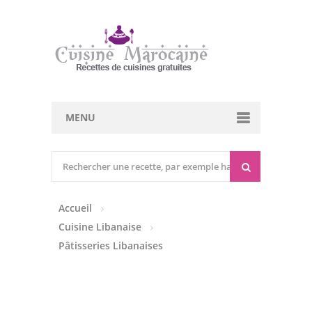
MENU
Cuisine marocaine
Entrées Chaudes
Accueil
Entrées Froides
Cuisine Libanaise
Tajines
Pâtisseries Libanaises
Couscous
Viandes