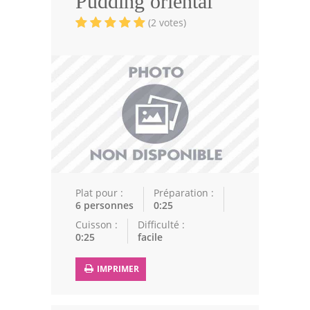
Pudding oriental
Volailles
(2 votes)
Cuisines Orientales
Pâtisseries Orientales
Recettes marocaine
Cuisine Algérienne
Cuisine Tunisienne
Cuisine Juive
Plat pour :
Préparation :
6 personnes
0:25
Cuisine Libanaise
Cuisson :
Difficulté :
0:25
facile
Articles
IMPRIMER
Actualités
Astuces de cuisine