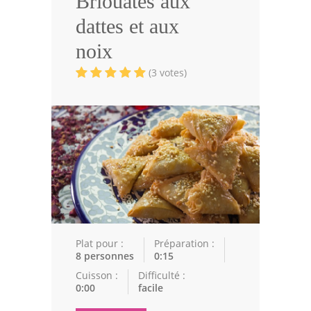
Briouates aux
Volailles
dattes et aux
Cuisines Orientales
noix
Pâtisseries Orientales
(3 votes)
Recettes marocaine
Cuisine Algérienne
Cuisine Tunisienne
Cuisine Juive
Cuisine Libanaise
Articles
Plat pour :
Préparation :
8 personnes
0:15
Actualités
Cuisson :
Difficulté :
0:00
facile
Astuces de cuisine