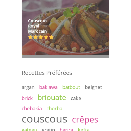
Couscous
Royal
Marocain
Recettes Préférées
argan
baklawa
batbout
beignet
briouate
brick
cake
chebakia
chorba
couscous
crêpes
gateau
gratin
harira
kefta