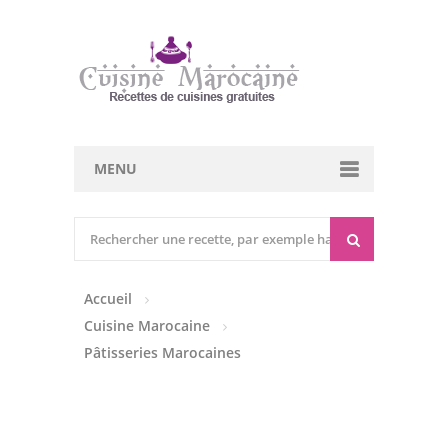
MENU
Cuisine marocaine
Entrées Chaudes
Accueil
Entrées Froides
Cuisine Marocaine
Tajines
Pâtisseries Marocaines
Couscous
Viandes