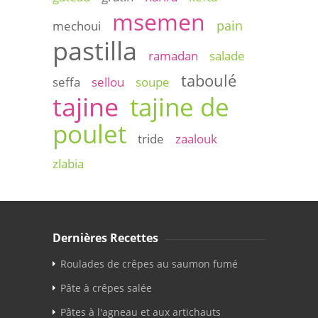
msemen
pain
mechoui
pastilla
ramadan
salade
taboulé
seffa
sellou
soupe
tajine
tajine de
poulet
tride
zaalouk
zlabia
Dernières Recettes
Roulades de crêpes au saumon fumé
Pâte à crêpes salée
Pâtes à l'agneau et aux artichauts