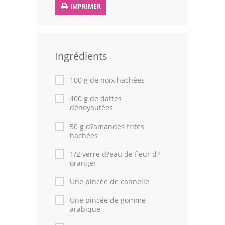
IMPRIMER
Leçons de cuisine
Fêtes Religieuses
Ingrédients
Chefs
Forum
100 g de noix hachées
400 g de dattes
Thèmes
dénoyautées
Espace Personnel
50 g d?amandes frites
hachées
1/2 verre d?eau de fleur d?
oranger
Une pincée de cannelle
Une pincée de gomme
arabique