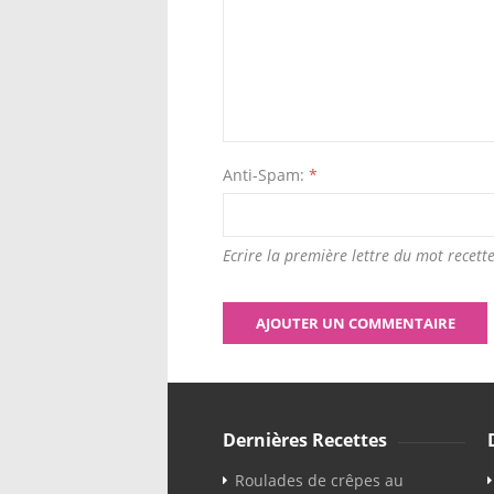
Anti-Spam:
*
Ecrire la première lettre du mot recette
Dernières Recettes
Roulades de crêpes au