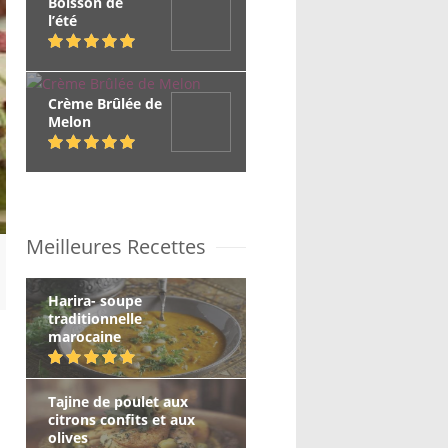
Boisson de
l’été
Crème Brûlée de
Melon
Meilleures Recettes
Harira- soupe
traditionnelle
marocaine
Tajine de poulet aux
citrons confits et aux
olives