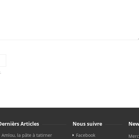
.
Dernièrs Articles
Nous suivre
New
Amlou, la pâte à tatirner
Facebook
Merci