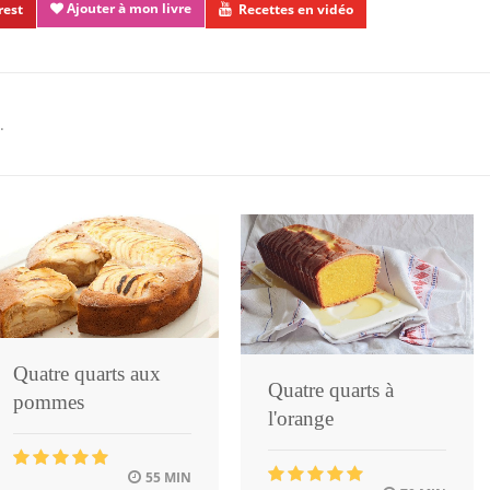
Ajouter à mon livre
rest
Recettes en vidéo
.
Quatre quarts aux
Quatre quarts à
pommes
l'orange
55 MIN