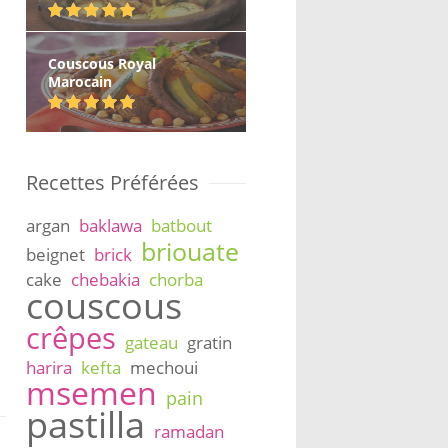
Couscous Royal
Marocain
Recettes Préférées
argan
baklawa
batbout
briouate
beignet
brick
cake
chebakia
chorba
couscous
crêpes
gateau
gratin
harira
kefta
mechoui
msemen
pain
pastilla
ramadan