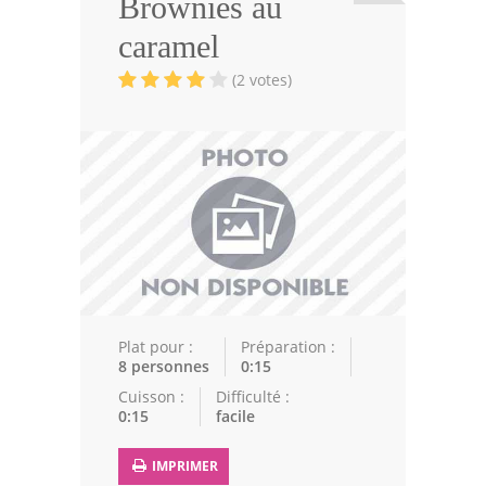
Brownies au
Viandes
caramel
Volailles
(2 votes)
Poissons
Soupes
Pâtisseries
Epices
Recettes Marocaine
Couscous
Plat pour :
Préparation :
8 personnes
0:15
Tajines
Cuisson :
Difficulté :
0:15
facile
Viandes
Poissons
IMPRIMER