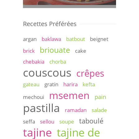
Recettes Préférées
argan
baklawa
batbout
beignet
briouate
brick
cake
chebakia
chorba
couscous
crêpes
gateau
gratin
harira
kefta
msemen
pain
mechoui
pastilla
ramadan
salade
taboulé
seffa
sellou
soupe
tajine
tajine de