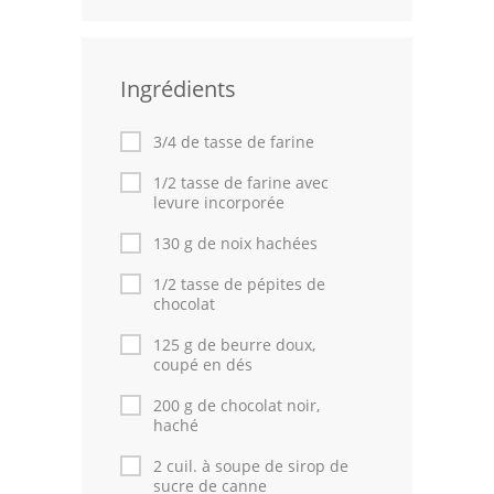
Volailles
Cuisines Orientales
Ingrédients
Pâtisseries Orientales
3/4 de tasse de farine
Recettes marocaine
1/2 tasse de farine avec
levure incorporée
Cuisine Algérienne
130 g de noix hachées
Cuisine Tunisienne
1/2 tasse de pépites de
chocolat
Cuisine Juive
125 g de beurre doux,
Cuisine Libanaise
coupé en dés
200 g de chocolat noir,
Articles
haché
Actualités
2 cuil. à soupe de sirop de
sucre de canne