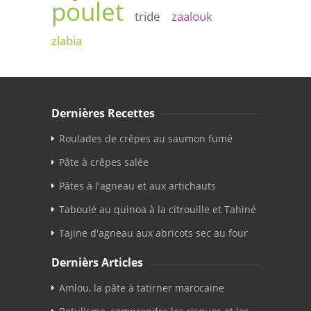
poulet
tride
zaalouk
zlabia
Dernières Recettes
Roulades de crêpes au saumon fumé
Pâte à crêpes salée
Pâtes à l'agneau et aux artichauts
Taboulé au quinoa à la citrouille et Tahiné
Tajine d'agneau aux abricots sec au four
Dernièrs Articles
Amlou, la pâte à tatirner marocaine