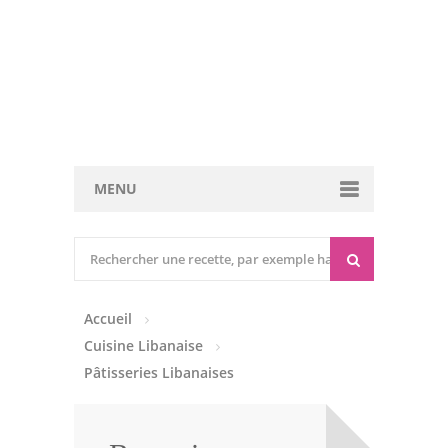
MENU
Cuisine marocaine
Entrées Chaudes
Accueil
Entrées Froides
Cuisine Libanaise
Tajines
Pâtisseries Libanaises
Couscous