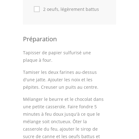
Astuces de cuisine
2 oeufs, légèrement battus
Leçons de cuisine
Fêtes Religieuses
Préparation
Chefs
Tapisser de papier sulfurisé une
Forum
plaque à four.
Thèmes
Tamiser les deux farines au-dessus
d'une jatte. Ajouter les noix et les
Espace Personnel
pépites. Creuser un puits au centre.
Mélanger le beurre et le chocolat dans
une petite casserole. Faire fondre 5
minutes à feu doux jusqu'à ce que le
mélange soit onctueux. Ôter la
casserole du feu, ajouter le sirop de
sucre de canne et les oeufs battus et